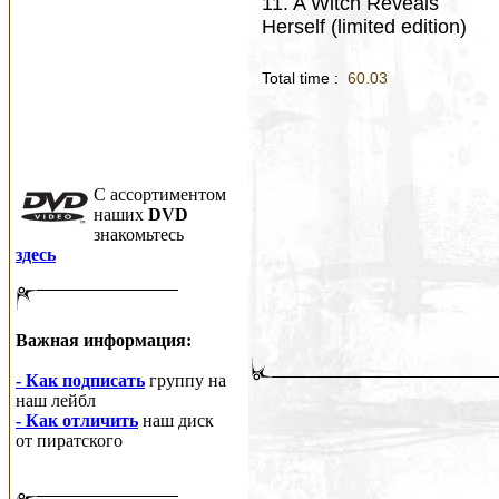
11. A Witch Reveals
Herself (limited edition)
Total time :
60.03
C ассортиментом
наших
DVD
знакомьтесь
здесь
Важная информация:
- Как подписать
группу на
наш лейбл
- Как отличить
наш диск
от пиратского