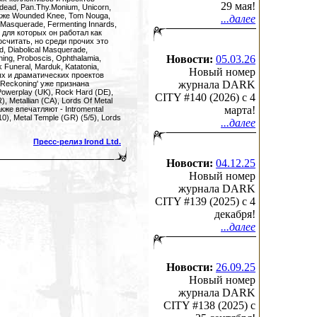
29 мая!
stdead, Pan.Thy.Monium, Unicorn,
также Wounded Knee, Tom Nouga,
...далее
 Masquerade, Fermenting Innards,
 для которых он работал как
считать, но среди прочих это
d, Diabolical Masquerade,
Новости:
05.03.26
ing, Proboscis, Ophthalamia,
 Funeral, Marduk, Katatonia,
Новый номер
ых и драматических проектов
журнала DARK
d Reckoning' уже признана
werplay (UK), Rock Hard (DE),
CITY #140 (2026) c 4
, Metallian (CA), Lords Of Metal
марта!
кже впечатляют - Intromental
10), Metal Temple (GR) (5/5), Lords
...далее
Пресс-релиз Irond Ltd.
Новости:
04.12.25
Новый номер
журнала DARK
CITY #139 (2025) c 4
декабря!
...далее
Новости:
26.09.25
Новый номер
журнала DARK
CITY #138 (2025) c