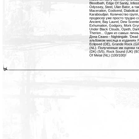
Bloodbath, Edge Of Sanity, Infe
Odyssey, Steel, Ulan Bator, а 
Maceration, Godsend, Diabolical
Karaboudjan. Количество групп,
продюсер уже просто трудно со
Ancient, Bay Laurel, Dew Scente
Exhumation, Godgory, Mork Gryn
Under Black Clouds, Opeth, Dark
Therion... Один из самых личн
Дэна Свано - Nightingale. 'Dea
альбомом месяца в изданиях Po
Eclipsed (DE), Grande Rock (GR)
(NL). Полученные им оценки та
(DK) (5/5), Rock Sound (UK) (8/
Of Metal (NL) (100/100)!