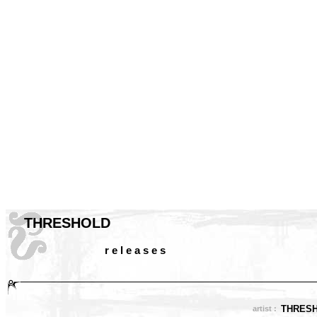
THRESHOLD
r e l e a s e s
THRES
artist :