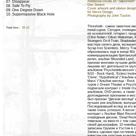
Additional vocals on "Slipstream"
07. Disappear
Dan Swano.
08. Safe To Fly
Cover artwork and sleeve design
09. One Degree Down
for Nerve Design.
10. Supermassive Black Hole
Photography by John Tucker.
Threshold - самое заметное им
Total time :
58.10
metal-сцене. Сегодня, очевидн
её основателей, гитарист, про
(Clive Nolan / Oliver Wakeman, 
Strangers On A Train, Shadowl
мастера своего дела, музыкант
Scrap Iron Scientists, Mercy Tr
образовалась еще в конце 80х г
коммерциализацию британской 
релиз, альбом 'Wounded Land',
признан многими лучшим дебю
лишним лет деятельности груп
альбомов 'Psychedelicatessen'
9/10 - Rock Hard), 'Extinct Inst
'Clone', 'Hypothetical' ("Альбом 
Mass' ("Альбом месяца - Rock 
туров с Dream Theater и Psycho
подписали контракт с Inside O
альбомов, DVD-релиз, а также 
долгожданное признание и мест
был признан "Диском месяца" в
лучших рок-альбомов, выпущен
Последовавший вслед за его 
также очень успешно. К весне 
контракт с Nuclear Blast Recor
очередным диском, 'Dead Reck
тяжелым, но вместе с тем са
своей дискографии. 10 новейш
записаны Грумом и Уэстом в ст
Запись сделано при гостевом 
известен как участник культов