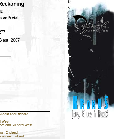
Reckoning
ND
sive Metal
277
Blast, 2007
.
l Groom and Richard
d West.
oom and Richard West
ios, England.
inetune, Holland.