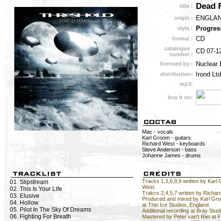
Dead 
title :
ENGLA
origin :
Progres
style :
CD
format :
catalogue
CD 07-1
number :
Nuclear 
licensed by :
Irond Ltd
distribution:
mp3:
buy it on:
Mac - vocals
Karl Groom - guitars
Richard West - keyboards
Steve Anderson - bass
Johanne James - drums
Tracks 1,3,6,8,9 written by Kar
01. Slipstream
West.
02. This Is Your Life
Trakcs 2,4,5,7 written by Richar
03. Elusive
Produced and mixed by Karl Gr
04. Hollow
at Thin Ice Studios, England.
05. Pilot In The Sky Of Dreams
Additional recording at Bray Stud
06. Fighting For Breath
Mastered by Peter van't Riet at F