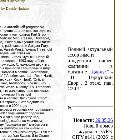
 and "Elusive" by
 by Davide Nadalin
я на английской progressive
о, лучше всего известен один из
дюсер и композитор Karl Groom
Medicine Man, Casino, Threshold,
and). Остальные участники также
ы, работавшие в Sargant Fury,
Полный актуальный
ain, Farrah West. Группа Threshold
одов, как ответ на
ассортимент
metal- и rock-музыки. Первый
продукции нашей
 появился в 1993 году и был
том года. Следующие десять с
компании - в
пы принесли свои плоды в виде
магазине
"Даркус"
-
 ("Альбом месяца" - Aardshock,
inct' ("Альбом месяца - Rock Hard),
ТЦ "Горбушкин
месяца - Rock Hard), 'Critical
Двор", 2 этаж, пав.
Hard, Aardshock) и успешнах
tic Waltz. К концу 90х Threshold
C2-011
ut, что дало миру еще несколько
принесло Threshold
а в чартах. Диск 'Subsurface'
 9 странах и стал одним из
ных в 2004 году.
выходом европейский тур прошел
2007 года квинтет подписал
ds и закончил работу над
Новости:
29.05.26
oning', наиболее мрачным,
мым "доходчивым" альбомом в
Новый номер
их композиций сочинены и
журнала DARK
енах английской студии Thin Ice
участии Dan Swano. Дэн Свано
CITY #141 (2026) c
ых коллективов и проектов