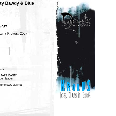
ty Bawdy & Blue
 K057
ain / Krokus, 2007
.
cer
JAZZ BAND':
er, leader
one sax, clarinet