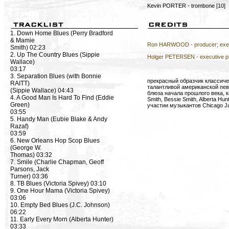
Kevin PORTER - trombone [10]
1. Down Home Blues (Perry Bradford
& Mamie
Ron HARWOOD - producer; exec
Smith) 02:23
2. Up The Country Blues (Sippie
Holger PETERSEN - executive p
Wallace)
03:17
3. Separation Blues (with Bonnie
прекрасный образчик классиче
RAITT)
талантливой американской певи
(Sippie Wallace) 04:43
блюза начала прошлого века, ка
4. A Good Man Is Hard To Find (Eddie
Smith, Bessie Smith, Alberta Hu
Green)
участии музыкантов Chicago J
03:55
5. Handy Man (Eubie Blake & Andy
Razaf)
03:59
6. New Orleans Hop Scop Blues
(George W.
Thomas) 03:32
7. Smile (Charlie Chapman, Geoff
Parsons, Jack
Turner) 03:36
8. TB Blues (Victoria Spivey) 03:10
9. One Hour Mama (Victoria Spivey)
03:06
10. Empty Bed Blues (J.C. Johnson)
06:22
11. Early Every Morn (Alberta Hunter)
03:33