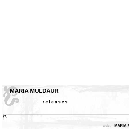
MARIA MULDAUR
r e l e a s e s
MARIA 
artist :