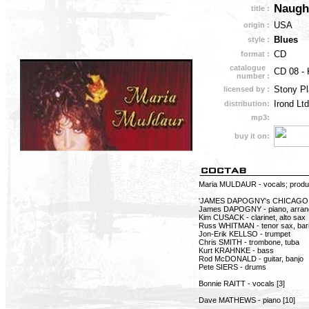
Naugh
title :
USA
origin :
Blues
style :
CD
format :
catalogue
CD 08 -
number :
Stony Pl
licensed by :
Irond Ltd
distribution:
mp3:
buy it on:
Maria MULDAUR - vocals; produ
'JAMES DAPOGNY's CHICAGO 
James DAPOGNY - piano, arrang
Kim CUSACK - clarinet, alto sax
Russ WHITMAN - tenor sax, barit
Jon-Erik KELLSO - trumpet
Chris SMITH - trombone, tuba
Kurt KRAHNKE - bass
Rod McDONALD - guitar, banjo
Pete SIERS - drums
Bonnie RAITT - vocals [3]
Dave MATHEWS - piano [10]