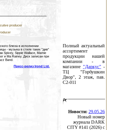
utive producer
roducer
Полный актуальный
ского блюза в исполнении
цы - музыка в стиле таких "див"
ассортимент
к Spivey, Sippie Wallace, Mamie
продукции нашей
nter и Ma Rainey. Диск записан при
azz Band.
компании - в
магазине
"Даркус"
-
Пресс-релиз Irond Ltd.
ТЦ "Горбушкин
Двор", 2 этаж, пав.
C2-011
Новости:
29.05.26
Новый номер
журнала DARK
CITY #141 (2026) c