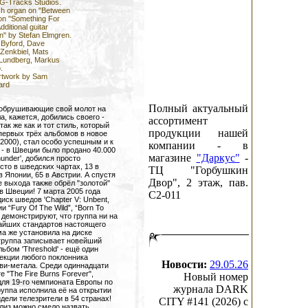
 G-Tracks Studios.
h organ on "Between
on "Something For
itional guitar
" by Stefan Elmgren.
f Byford, Dave
f Zenkbiel, Mats
 Lundberg, Markus
.
rtwork by Sam
ard
Полный актуальный
 обрушивающие свой молот на
, кажется, добились своего -
ассортимент
так же как и тот стиль, который
продукции нашей
 первых трёх альбомов в новое
(2000), стал особо успешным и к
компании - в
 - в Швеции было продано 40.000
магазине
"Даркус"
-
under', добился просто
сто в шведских чартах, 13 в
ТЦ "Горбушкин
в Японии, 65 в Австрии. А спустя
Двор", 2 этаж, пав.
 выхода также обрёл "золотой"
в Швеции! 7 марта 2005 года
C2-011
ск шведов 'Chapter V: Unbent,
 “Fury Of The Wild”, “Born To
d” демонстрируют, что группа ни на
чайших стандартов настоящего
ма же установила на диске
у группа записывает новейший
бом 'Threshold' - ещё один
екции любого поклонника
Новости:
29.05.26
ви-метала. Среди одиннадцати
"The Fire Burns Forever",
Новый номер
для 19-го чемпионата Европы по
журнала DARK
Группа исполнила её на открытии
дели телезрители в 54 странах!
CITY #141 (2026) c
лиз можно смело назвать