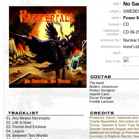
No Sac
title :
SWEDE
origin :
Power M
style :
CD
format :
catalogue
CD 09-1
number :
Nuclear 
licensed by :
Irond Ltd
distribution:
mp3:
buy it on:
The band
Anders Johansson
Pontus Nordgren
Joacim Cans
Oscar Dronjak
Fredrik Larsson
Produced, mixed, mastered and 
01. Any Means Necessary
Charlie Bauerfeind. Recorded at
02. Life Is Now
Torsas, Sweden & Sonic Train St
03. Punish And Enslave
Sweden between August and No
04. Legion
Additional recordings at Rekorde
05. Between Two Worlds
Germany & Brighton Electric Stud