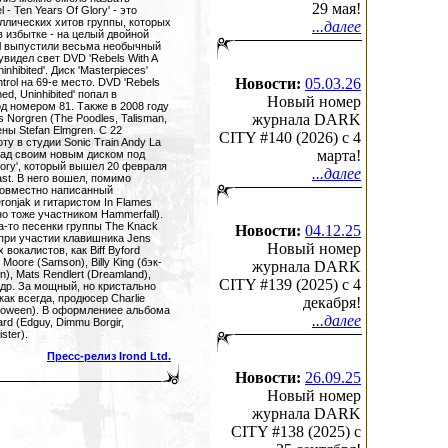
29 мая!
 - Ten Years Of Glory' - это
лических хитов группы, которых
...далее
в избытке - на целый двойной
ll выпустили весьма необычный
 увидел свет DVD 'Rebels With A
inhibited'. Диск 'Masterpieces'
Новости:
05.03.26
rol на 69-е место. DVD 'Rebels
ned, Uninhibited' попал в
Новый номер
д номером 81. Также в 2008 году
журнала DARK
 Norgren (The Poodles, Talisman,
ены Stefan Elmgren. C 22
CITY #140 (2026) c 4
ту в студии Sonic Train Andy La
марта!
 над своим новым диском под
ctory', который вышел 20 февраля
...далее
ast. В него вошел, помимо
, совместно написанный
ronjak и гитаристом In Flames
но тоже участником Hammerfall).
а-то песенки группы The Knack
Новости:
04.12.25
 при участии клавишника Jens
Новый номер
 вокалистов, как Biff Byford
y Moore (Samson), Billy King (бэк-
журнала DARK
n), Mats Rendlert (Dreamland),
CITY #139 (2025) c 4
и др. За мощный, но кристально
как всегда, продюсер Charlie
декабря!
elloween). В оформлениее альбома
...далее
d (Edguy, Dimmu Borgir,
ster).
Пресс-релиз Irond Ltd.
Новости:
26.09.25
Новый номер
журнала DARK
CITY #138 (2025) c