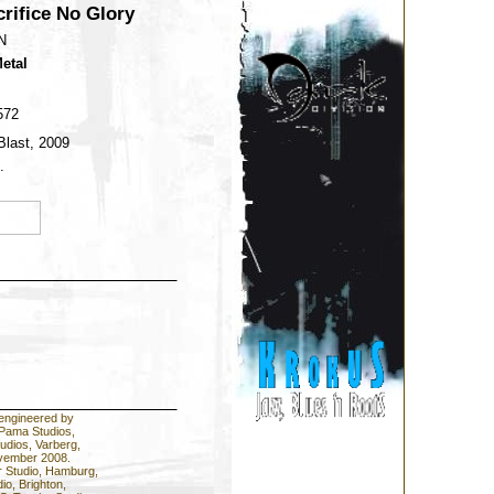
rifice No Glory
N
etal
572
Blast, 2009
.
engineered by
 Pama Studios,
udios, Varberg,
vember 2008.
r Studio, Hamburg,
io, Brighton,