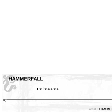
HAMMERFALL
r e l e a s e s
HAMME
artist :