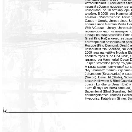
историческим. 'Steel Meets Steel
первый сборник ломовых метал
накопилось за 10 лет карьеры 
альбом. В 2008 году Hammerfa
альбом - 'Masterpieces'. Также
Cause – Unruly, Unrestrained, Un
попал в чарт German Media Cont
With A Cause - Unruly, Unrestrai
германский чарт на позицию по
шведы наняли гитариста Pontus
Great King Rat) в качестве зам
сентября они возобновили рабо
Rocque (King Diamond, Death)
названием 'No Sacrifice, No Vi
2009 года на лейбле Nuclear Bl
прочего, трек "One Of A Kind"
гитаристом Hammerfall Oscar D
Jesper Stromblad (когда-то дав
А также кавер популярной когд
"My Sharona". Запись сделана
Johansson (Stratovarius) и таких
(Saxon), Dave Hill (Slade), Nick
вокал Helloween & Blind Guardia
Joacim Lundberg (Dream Evil) 
чистый звук альбома отвечае, 
Bauernfeind (Blind Guardian, H
принял участие Thomas Ewerhar
Hypocrisy, Kataklysm Sinner, Sini