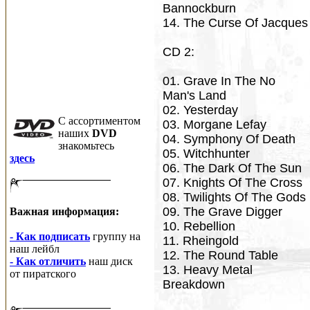
Bannockburn
14. The Curse Of Jacques
CD 2:
01. Grave In The No
Man's Land
02. Yesterday
C ассортиментом
03. Morgane Lefay
наших
DVD
04. Symphony Of Death
знакомьтесь
05. Witchhunter
здесь
06. The Dark Of The Sun
07. Knights Of The Cross
08. Twilights Of The Gods
09. The Grave Digger
Важная информация:
10. Rebellion
- Как подписать
группу на
11. Rheingold
наш лейбл
12. The Round Table
- Как отличить
наш диск
13. Heavy Metal
от пиратского
Breakdown