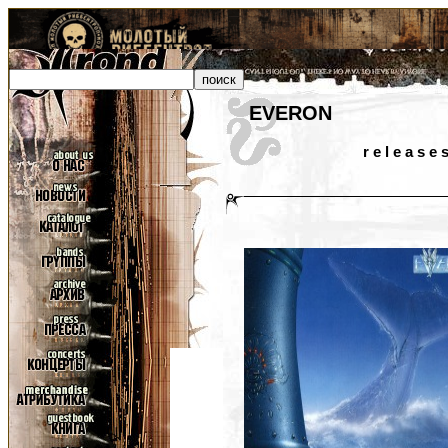
EVERON
r e l e a s e 