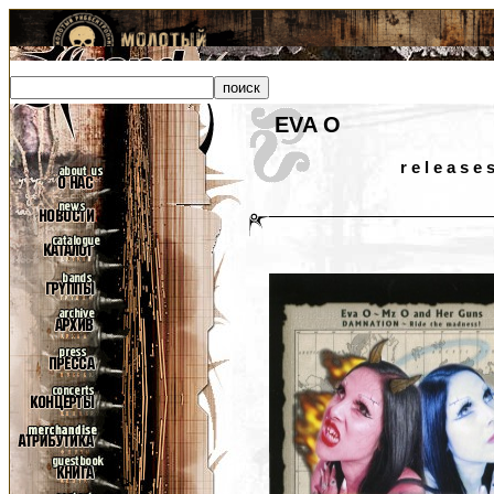
EVA O
r e l e a s e 