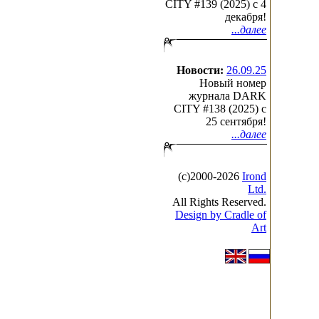
CITY #139 (2025) c 4
декабря!
...далее
Новости:
26.09.25
Новый номер
журнала DARK
CITY #138 (2025) c
25 сентября!
...далее
(с)2000-2026
Irond
Ltd.
All Rights Reserved.
Design by Cradle of
Art