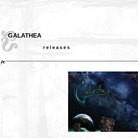
GALATHEA
r e l e a s e s