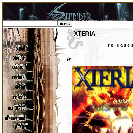
XTERIA
r e l e a s e 