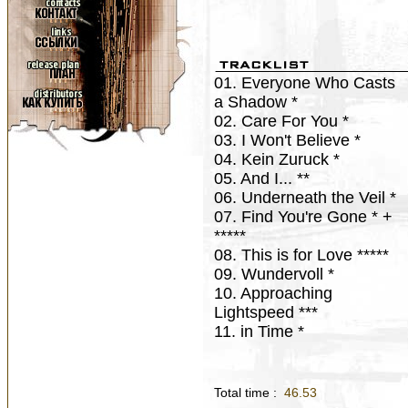
01. Everyone Who Casts
a Shadow *
02. Care For You *
03. I Won't Believe *
04. Kein Zuruck *
05. And I... **
06. Underneath the Veil *
07. Find You're Gone * +
*****
08. This is for Love *****
09. Wundervoll *
10. Approaching
Lightspeed ***
11. in Time *
Total time :
46.53