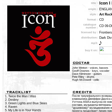
Icon I 
title :
ENGLA
origin :
Art Roc
style :
CD
format :
catalogue
CD 09-D
number :
Frontier
licensed by :
Dark Div
distribution:
mp3:
buy it on:
John Wetton - voices, basses
Geoff Downes - keys, vocoder
Dave Kilminster - guitars
Pete Riley - drums
Hugh McDowell - cello
После триумфального возвращ
1. Twice the Man I Was
клавишника Джеффри Даунса и
2. Destiny
Уэттона ASIA и выпуска ее но
3. Green Lights and Blue Skies
составе, музыканты-ветераны
4. Raven
"душевному" музицированию в
5. My Life is in Your Hands
проекта продолжает линию пре