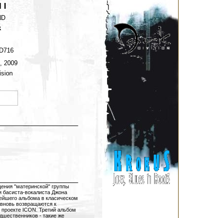
I I
ND
k
D716
s, 2009
ision
ения "материнской" группы
 басиста-вокалиста Джона
вейшего альбома в класическом
 вновь возвращаются к
 проекте ICON. Третий альбом
дшественников - такие же