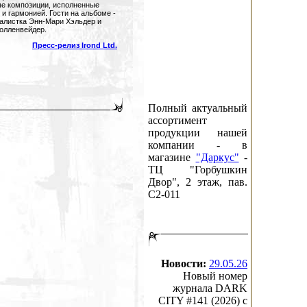
е композиции, исполненные
и гармонией. Гости на альбоме -
листка Энн-Мари Хэльдер и
олленвейдер.
Пресс-релиз Irond Ltd.
Полный актуальный
ассортимент
продукции нашей
компании - в
магазине
"Даркус"
-
ТЦ "Горбушкин
Двор", 2 этаж, пав.
C2-011
Новости:
29.05.26
Новый номер
журнала DARK
CITY #141 (2026) c