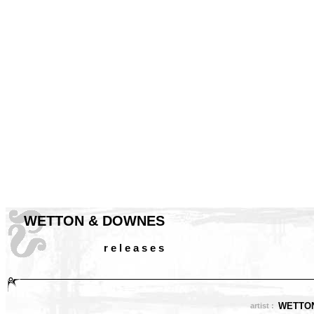
WETTON & DOWNES
r e l e a s e s
WETTO
artist :