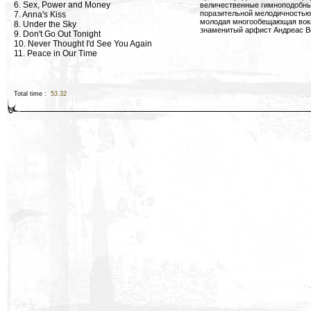
6. Sex, Power and Money
величественные гимноподобны
поразительной мелодичностью 
7. Anna's Kiss
молодая многообещающая вока
8. Under the Sky
знаменитый арфист Андреас В
9. Don't Go Out Tonight
10. Never Thought I'd See You Again
11. Peace in Our Time
Total time :
53.32