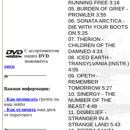
RUNNING FREE 3:16
05. BURDEN OF GRIEF -
PROWLER 3:55
06. SONATA ARCTICA -
DIE WITH YOUR BOOTS
ON 5:25
07. THERION -
CHILDREN OF THE
C ассортиментом
DAMNED 4:33
наших
DVD
08. ICED EARTH -
знакомьтесь
TRANSYLVANIA (INSTR.)
здесь
4:05
09. OPETH -
REMEMBER
TOMORROW 5:27
Важная информация:
10. SINERGY - THE
- Как подписать
группу на
NUMBER OF THE
наш лейбл
BEAST 4:49
- Как отличить
наш диск
11. DISBELIEF -
от пиратского
STRANGER IN A
STRANGE LAND 5:43