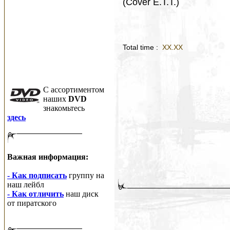
(Cover E.T.T.)
Total time :
XX.XX
C ассортиментом
наших
DVD
знакомьтесь
здесь
Важная информация:
- Как подписать
группу на
наш лейбл
- Как отличить
наш диск
от пиратского