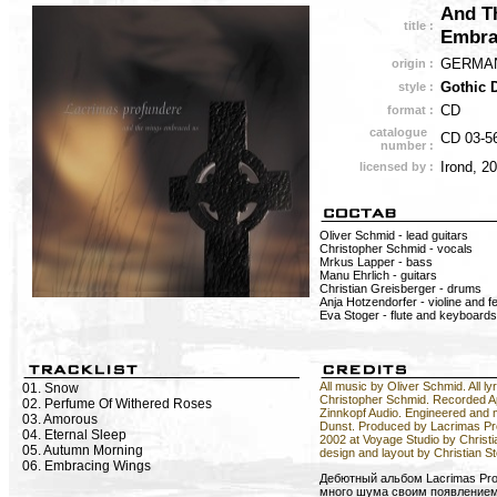
And T
title :
Embra
GERMA
origin :
Gothic 
style :
CD
format :
catalogue
CD 03-5
number :
Irond, 2
licensed by :
Oliver Schmid - lead guitars
Christopher Schmid - vocals
Mrkus Lapper - bass
Manu Ehrlich - guitars
Christian Greisberger - drums
Anja Hotzendorfer - violine and 
Eva Stoger - flute and keyboards
All music by Oliver Schmid. All ly
01. Snow
Christopher Schmid. Recorded Ap
02. Perfume Of Withered Roses
Zinnkopf Audio. Engineered and 
03. Amorous
Dunst. Produced by Lacrimas P
04. Eternal Sleep
2002 at Voyage Studio by Christi
05. Autumn Morning
design and layout by Christian St
06. Embracing Wings
Дебютный альбом Lacrimas Pro
много шума своим появлением 