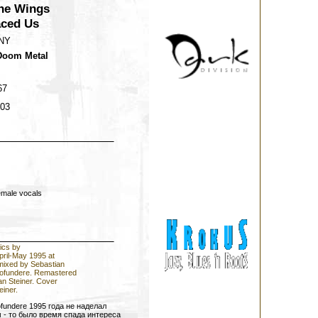
he Wings
ced Us
NY
Doom Metal
67
003
female vocals
rics by
ril-May 1995 at
mixed by Sebastian
rofundere. Remastered
an Steiner. Cover
einer.
fundere 1995 года не наделал
- то было время спада интереса