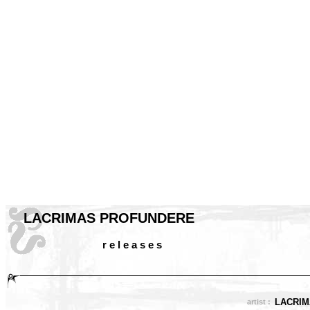
LACRIMAS PROFUNDERE
r e l e a s e s
LACRI
artist :