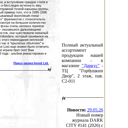
ки, и вступление грандов стиля в
 и бесследно исчезнуть ему
тправной точкой карьеры группы,
й пример того, что в 1995-1996
зываемый doom/death metal -
х" фрагментов с относительно
смотря на большое количество
, фэны очень неплохо приняли
' - оказавшись дальновиднее
стов, они чувствовали немалый
rofundere, который проявился на
к этого переиздания неплохой
и час в "крылатых объятиях" и
Полный актуальный
se Lost еще можно было отличить
ассортимент
е играли брит-поп! Вам
3 года - альбом ремастирован и
продукции нашей
компании - в
Пресс-релиз Irond Ltd.
магазине
"Даркус"
-
ТЦ "Горбушкин
Двор", 2 этаж, пав.
C2-011
Новости:
29.05.26
Новый номер
журнала DARK
CITY #141 (2026) c