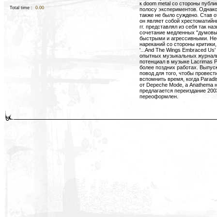
к doom metal со стороны публи
Total time :
0.00
полосу экспериментов. Однако
также не было суждено. Став о
он являет собой хрестоматийны
гг. представлял из себя так на
сочетание медленных "думовы
быстрыми и агрессивными. Не
нареканий со стороны критики
'...And The Wings Embraced Us
опытных музыкальных журнали
потенциал в музыке Lacrimas P
более поздних работах. Выпус
повод для того, чтобы провест
вспомнить время, когда Paradi
от Depeche Mode, а Anathema н
предлагается переиздание 200
переоформлен.