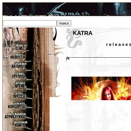
KATRA
r e l e a s e 