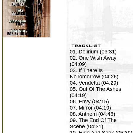
01. Delirium (03:31)
02. One Wish Away
(04:09)
03. If There Is
NoTomorrow (04:26)
04. Vendetta (04:29)
05. Out Of The Ashes
(04:19)
06. Envy (04:15)
07. Mirror (04:19)
08. Anthem (04:48)
09. The End Of The
Scene (04:31)
10. Hide And Seek (05:39)