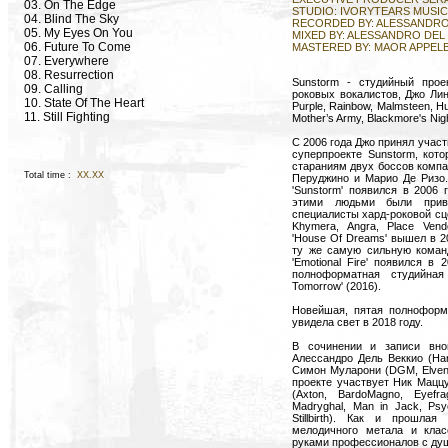
03. On The Edge
STUDIO: IVORYTEARS MUSI
04. Blind The Sky
RECORDED BY: ALESSANDRO
05. My Eyes On You
MIXED BY: ALESSANDRO DEL
06. Future To Come
MASTERED BY: MAOR APPEL
07. Everywhere
08. Resurrection
Sunstorm - студийный прое
09. Calling
роковых вокалистов, Джо Лин
10. State Of The Heart
Purple, Rainbow, Malmsteen, Hu
11. Still Fighting
Mother’s Army, Blackmore's Nigh
C 2006 года Джо принял учас
суперпроекте Sunstorm, кот
стараниям двух боссов компа
Total time :
XX.XX
Перуджино и Марио Де Ризо
'Sunstorm' появился в 2006 
этими людьми были прив
специалисты хард-роковой сц
Khymera, Angra, Place Ven
'House Of Dreams' вышел в 20
ту же самую сильную коман
'Emotional Fire' появился в
полноформатная студийная
Tomorrow' (2016).
Новейшая, пятая полноформа
увидела свет в 2018 году.
В сочинении и записи вно
Алессандро Дель Веккио (Hard
Симон Муларони (DGM, Elvenk
проекте участвует Ник Мацц
(Axton, BardoMagno, Eyefra
Madryghal, Man in Jack, Psych
Stillbirth). Как и прошла
мелодичного метала и клас
руками профессионалов с душ