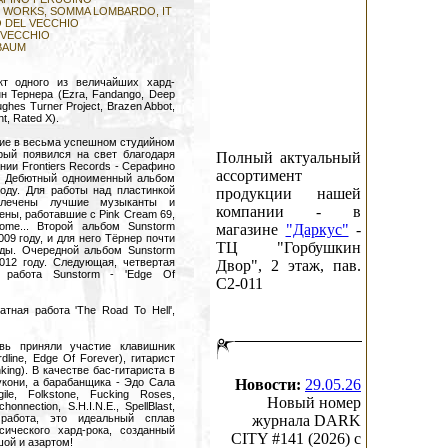
C WORKS, SOMMA LOMBARDO, IT
 DEL VECCHIO
 VECCHIO
BAUM
кт одного из величайших хард-
н Тернера (Ezra, Fandango, Deep
ghes Turner Project, Brazen Abbot,
t, Rated X).
тие в весьма успешном студийном
орый появился на свет благодаря
Полный актуальный
нии Frontiers Records - Серафино
ассортимент
. Дебютный одноименный альбом
году. Для работы над пластинкой
продукции нашей
лечены лучшие музыканты и
компании - в
ены, работавшие с Pink Cream 69,
dome... Второй альбом Sunstorm
магазине
"Даркус"
-
09 году, и для него Тёрнер почти
ТЦ "Горбушкин
ды. Очередной альбом Sunstorm
 2012 году. Следующая, четвертая
Двор", 2 этаж, пав.
 работа Sunstorm - 'Edge Of
C2-011
тная работа 'The Road To Hell',
вь приняли участие клавишник
line, Edge Of Forever), гитарист
ing). В качестве бас-гитариста в
укони, а барабанщика - Эдо Сала
Новости:
29.05.26
gile, Folkstone, Fucking Roses,
Новый номер
onnection, S.H.I.N.E., SpellBlast,
я работа, это идеальный сплав
журнала DARK
сического хард-рока, созданный
CITY #141 (2026) c
ой и азартом!