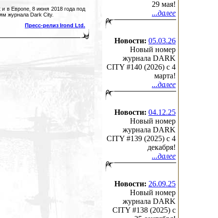
29 мая!
 и в Европе, 8 июня 2018 года под
...далее
ям журнала Dark City.
Пресс-релиз Irond Ltd.
Новости:
05.03.26
Новый номер
журнала DARK
CITY #140 (2026) c 4
марта!
...далее
Новости:
04.12.25
Новый номер
журнала DARK
CITY #139 (2025) c 4
декабря!
...далее
Новости:
26.09.25
Новый номер
журнала DARK
CITY #138 (2025) c