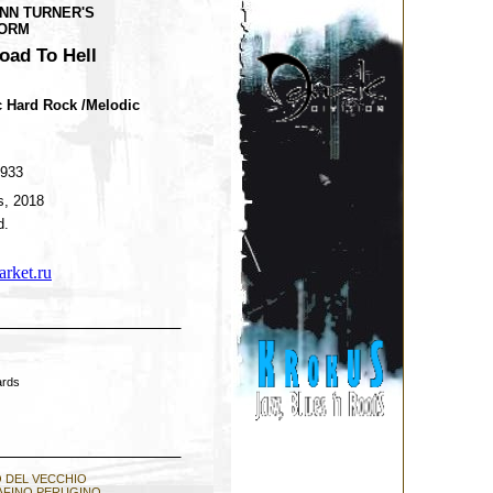
NN TURNER'S
ORM
oad To Hell
 Hard Rock /Melodic
1933
s, 2018
d.
rket.ru
ards
 DEL VECCHIO
AFINO PERUGINO