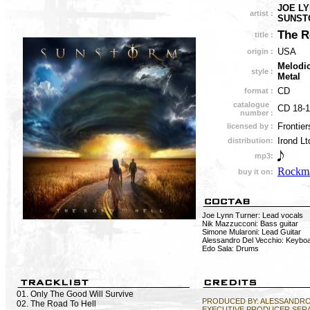
JOE LY
artist :
SUNST
The R
title :
USA
origin :
Melodic
style :
Metal
CD
format :
catalogue
CD 18-
number :
Frontier
licensed by :
Irond Lt
distribution:
mp3:
Rockma
buy it on:
Joe Lynn Turner: Lead vocals
Nik Mazzucconi: Bass guitar
Simone Mularoni: Lead Guitar
Alessandro Del Vecchio: Keybo
Edo Sala: Drums
01. Only The Good Will Survive
PRODUCED BY: ALESSANDRO
02. The Road To Hell
EXECUTIVE PRODUCER SER