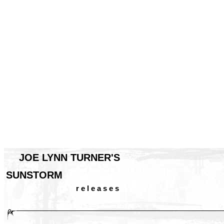
JOE LYNN TURNER'S
SUNSTORM
r e l e a s e s