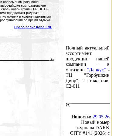
ь в современом реюнионе
 высочайшие композиторские
 своей новой группы PRIDE OF
боме продолжает радовать
, но яркими и крайне приятными
рослушивания во время отдыха.
Пресс-релиз Irond Ltd.
Полный актуальный
ассортимент
продукции нашей
компании - в
магазине
"Даркус"
-
ТЦ "Горбушкин
Двор", 2 этаж, пав.
C2-011
Новости:
29.05.26
Новый номер
журнала DARK
CITY #141 (2026) c