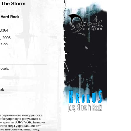
 The Storm
 Hard Rock
D364
s, 2006
ision
vocals,
als
 современного мелодик-рока
е безупречную репутацию в
ой группы SURVIVOR, бывший
олгие годы украшавшие хит-
пустил сольную пластинку.