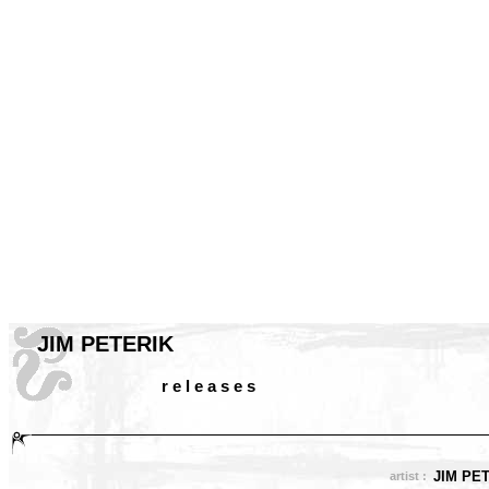
JIM PETERIK
r e l e a s e s
JIM PE
artist :