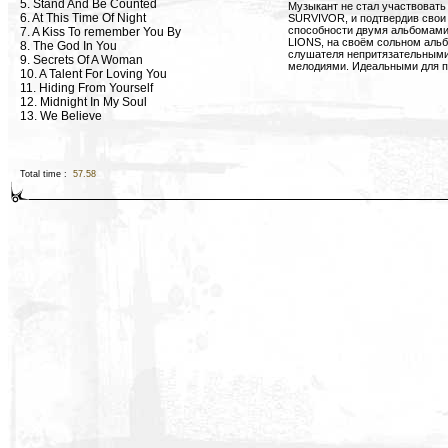
5. Stand And Be Counted
Музыкант не стал участвоват
6. At This Time Of Night
SURVIVOR, и подтвердив свои
способности двумя альбомами
7. A Kiss To remember You By
LIONS, на своём сольном аль
8. The God In You
слушателя непритязательными
9. Secrets Of A Woman
мелодиями. Идеальными для п
10. A Talent For Loving You
11. Hiding From Yourself
12. Midnight In My Soul
13. We Believe
Total time :
57.58