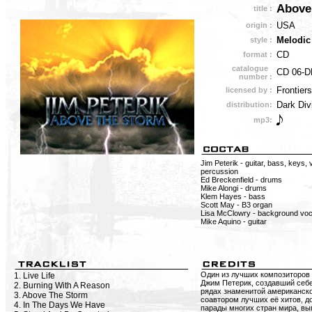
Above
title :
USA
origin :
Melodic
style :
CD
format :
catalogue
CD 06-D
number :
Frontier
licensed by :
Dark Div
distribution:
mp3:
Jim Peterik - guitar, bass, keys, 
percussion
Ed Breckenfield - drums
Mike Alongi - drums
Klem Hayes - bass
Scott May - B3 organ
Lisa McClowry - background voc
Mike Aquino - guitar
Один из лучших композиторов
1. Live Life
Джим Петерик, создавший себ
2. Burning With A Reason
рядах знаменитой американск
3. Above The Storm
соавтором лучших её хитов, д
4. In The Days We Have
парады многих стран мира, вы