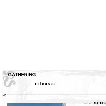
GATHERING
r e l e a s e s
GATHER
artist :