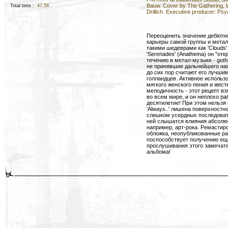
Bauw. Cover by The Gathering, l
Total time :
47.58
Drillich. Executive producer: P
Переоценить значение дебютно
карьеры самой группы и метал
такими шедеврами как 'Clouds' (T
'Serenades' (Anathema) он "от
течению в метал-музыке - goth
не принявшие дальнейшего нап
до сих пор считают его лучши
голландцев. Активное использ
мягкого женского пения и жест
мелодичность - этот рецепт вз
во всем мире, и он неплохо ра
десятилетие! При этом нельзя 
'Always..' лишена поверхностн
слишком усердных последовате
ней слышатся влияния абсолют
например, арт-рока. Ремастир
обложка, неопубликованные ра
поспособствует получению ещ
прослушивания этого замечат
альбома!