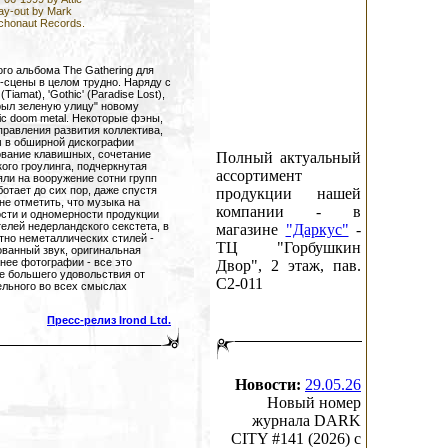
ay-out by Mark
sychonaut Records.
го альбома The Gathering для
-сцены в целом трудно. Наряду с
iamat), 'Gothic' (Paradise Lost),
крыл зеленую улицу" новому
ic doom metal. Некоторые фэны,
равления развития коллектива,
м в обширной дискографии
ование клавишных, сочетание
Полный актуальный
кого гроулинга, подчеркнутая
ассортимент
яли на вооружение сотни групп
ботает до сих пор, даже спустя
продукции нашей
не отметить, что музыка на
компании - в
ости и одномерности продукции
лей недерландского секстета, в
магазине
"Даркус"
-
но неметаллических стилей -
ТЦ "Горбушкин
ованный звук, оригинальная
нее фотографии - все это
Двор", 2 этаж, пав.
е большего удовольствия от
C2-011
ельного во всех смыслах
Пресс-релиз Irond Ltd.
Новости:
29.05.26
Новый номер
журнала DARK
CITY #141 (2026) c