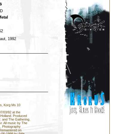
s
ND
Metal
62
aut, 1992
cs, Korg Ms 10
7/03/92 at the
 Holland. Produced
 and The Gathering.
. All music by The
ts. Photography
 Remastered on
-06-1999 by Attie