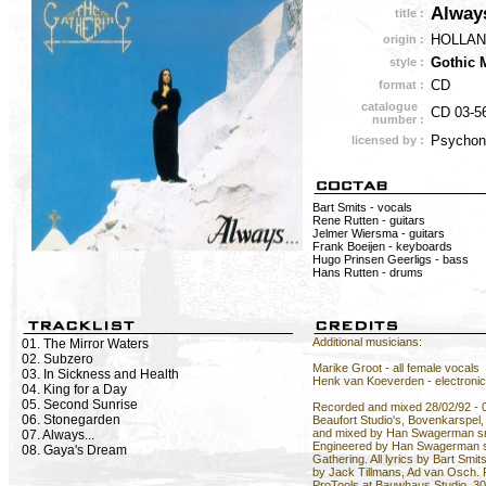
Alway
title :
HOLLA
origin :
Gothic 
style :
CD
format :
catalogue
CD 03-5
number :
Psychon
licensed by :
Bart Smits - vocals
Rene Rutten - guitars
Jelmer Wiersma - guitars
Frank Boeijen - keyboards
Hugo Prinsen Geerligs - bass
Hans Rutten - drums
Additional musicians:
01. The Mirror Waters
02. Subzero
Marike Groot - all female vocals
03. In Sickness and Health
Henk van Koeverden - electroni
04. King for a Day
05. Second Sunrise
Recorded and mixed 28/02/92 - 0
06. Stonegarden
Beaufort Studio's, Bovenkarspel,
and mixed by Han Swagerman sr.
07. Always...
Engineered by Han Swagerman sr
08. Gaya's Dream
Gathering. All lyrics by Bart Smi
by Jack Tillmans, Ad van Osch.
ProTools at Bauwhaus Studio, 30