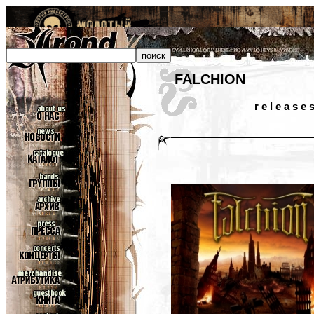
FALCHION
r e l e a s e 