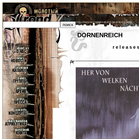
DORNENREICH
r e l e a s e 