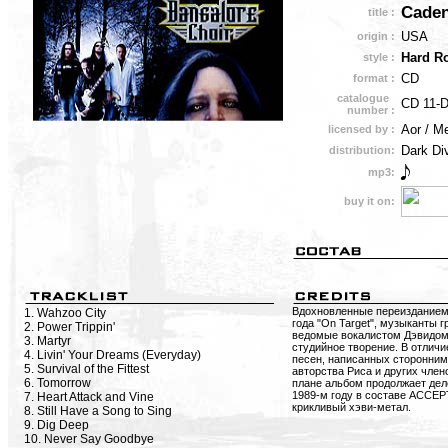
Cade
title :
USA
origin :
Hard R
style :
CD
format :
catalogue
CD 11-
number :
Aor / M
licensed by :
Dark Di
distribution:
mp3:
buy it on:
Вдохновленные переизданием 
1. Wahzoo City
года "On Target", музыкант
2. Power Trippin'
ведомые вокалистом Дэвидом
3. Martyr
студийное творение. В отличи
4. Livin' Your Dreams (Everyday)
песен, написанных сторонним
5. Survival of the Fittest
авторства Риса и других член
6. Tomorrow
плане альбом продолжает дел
1989-м году в соcтаве ACCEPT
7. Heart Attack and Vine
крикливый хэви-метал.
8. Still Have a Song to Sing
9. Dig Deep
10. Never Say Goodbye