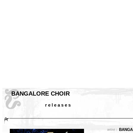
BANGALORE CHOIR
r e l e a s e s
BANGA
artist :