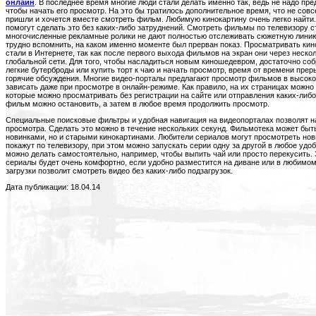
онлайн
. В последнее время многие люди стали делать именно так, ведь не надо пр
чтобы начать его просмотр. На это бы тратилось дополнительное время, что не совс
пришли и хочется вместе смотреть фильм. Любимую кинокартину очень легко найт
помогут сделать это без каких-либо затруднений. Смотреть фильмы по телевизору ст
многочисленные рекламные ролики не дают полностью отслеживать сюжетную линию
трудно вспомнить, на каком именно моменте был прерван показ. Просматривать к
стали в Интернете, так как после первого выхода фильмов на экран они через неско
глобальной сети. Для того, чтобы насладиться новым киношедевром, достаточно соб
легкие бутерброды или купить торт к чаю и начать просмотр, время от времени пре
горячие обсуждения. Многие видео-порталы предлагают просмотр фильмов в высоком
зависать даже при просмотре в онлайн-режиме. Как правило, на их страницах можно 
которые можно просматривать без регистрации на сайте или отправления каких-ли
фильм можно остановить, а затем в любое время продолжить просмотр.
Специальные поисковые фильтры и удобная навигация на видеопорталах позволят 
просмотра. Сделать это можно в течение нескольких секунд. Фильмотека может быт
новинками, но и старыми кинокартинами. Любители сериалов могут просмотреть новы
покажут по телевизору, при этом можно запускать серии одну за другой в любое удо
можно делать самостоятельно, например, чтобы выпить чай или просто перекусить
сериалы будет очень комфортно, если удобно разместится на диване или в любимом
загрузки позволит смотреть видео без каких-либо подзагрузок.
Дата публикации: 18.04.14