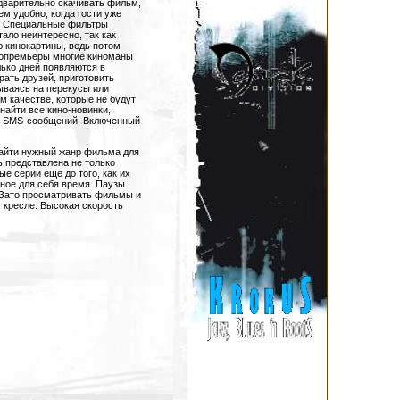
едварительно скачивать фильм,
ем удобно, когда гости уже
и. Специальные фильтры
ало неинтересно, так как
 кинокартины, ведь потом
инопремьеры многие киноманы
лько дней появляются в
рать друзей, приготовить
рываясь на перекусы или
 качестве, которые не будут
найти все кино-новинки,
бо SMS-сообщений. Включенный
найти нужный жанр фильма для
ь представлена не только
е серии еще до того, как их
бное для себя время. Паузы
. Зато просматривать фильмы и
 кресле. Высокая скорость