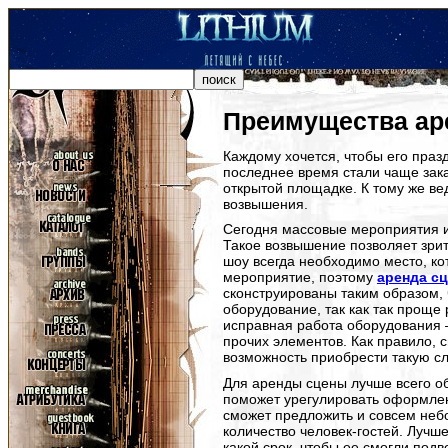
Преимущества ар
Каждому хочется, чтобы его пра
последнее время стали чаще зак
открытой площадке. К тому же в
возвышения.
Сегодня массовые мероприятия и
Такое возвышение позволяет зрит
шоу всегда необходимо место, кот
мероприятие, поэтому
аренда с
сконструированы таким образом, 
оборудование, так как так проще 
исправная работа оборудования 
прочих элементов. Как правило, с
возможность приобрести такую сл
Для аренды сцены лучше всего о
поможет урегулировать оформлен
сможет предложить и совсем неб
количество человек-гостей. Лучше
какой срок, чтобы ее смогли подв