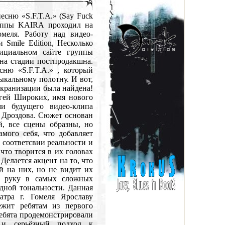
сню «S.F.T.A.» (Say Fuck
руппы KAIRA проходил на
омеля. Работу над видео-
 Smile Edition, Несколько
ициальном сайте группы
на стадии постпродакшна.
ню «S.F.T.A.» , который
ыкальному полотну. И вот,
 экранизации была найдена!
ргей Широких, имя нового
ми будущего видео-клипа
а Дроздова. Сюжет основан
, все сцены образны, но
мого себя, что добавляет
соответсвии реальности и
что творится в их головах
Делается акцент на то, что
й на них, но не видит их
им руку в самых сложных
одной тональности. Данная
атра г. Гомеля Ярославу
ежит ребятам из первого
 Ребята продемонстрировали
 и серьёзный подход к