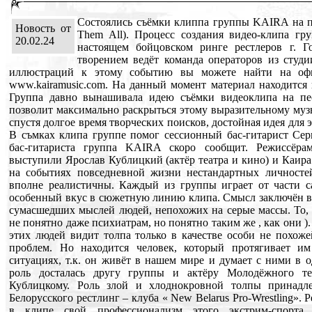
Состоялись съёмки клиппа группы KAIRA на пе
Новость от
Them All). Процесс создания видео-клипа г
20.02.24
настоящем бойцовском ринге рестлеров г. Г
творением ведёт команда операторов из студии
иллюстраций к этому событию вы можете найти на оф
www.kairamusic.com. На данный момент материал находится 
Группа давно вынашивала идею съёмки видеоклипа на пес
позволит максимально раскрыться этому выразительному муз
спустя долгое время творческих поисков, достойная идея для
В съмках клипа группе помог сессионный бас-гитарист Се
бас-гитариста группа KAIRA скоро сообщит. Режиссёра
выступили Ярослав Кублицкий (актёр театра и кино) и Каир
на событиях повседневной жизни нестандартных личностей
вполне реалистичны. Каждый из группы играет от части са
особенный вкус в сюжетную линию клипа. Смысл заключён в 
сумасшедших мыслей людей, непохожих на серые массы. То, 
не понятно даже психиатрам, но понятно таким же , как они ). 
этих людей видит толпа только в качестве особи не похоже
проблем. Но находится человек, который протягивает 
ситуациях, т.к. он живёт в нашем мире и думает с ними в 
роль досталась другу группы и актёру Молодёжного те
Кублицкому. Роль злой и хлоднокровной толпы принадл
Белорусского рестлинг – клуба « New Belarus Pro-Wrestling».
в клипе свой профессионализм этого экстрим-спорта