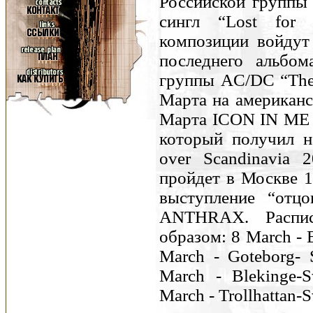
Российской группы 
сингл “Lost for
композиции войдут
последнего альбом
группы AC/DC “The 
Марта на американс
Марта ICON IN ME 
который получил на
over Scandinavia 
пройдет в Москве 1
выступление “отцо
ANTHRAX. Распис
образом: 8 March - 
March - Goteborg- 
March - Blekinge-
March - Trollhattan-