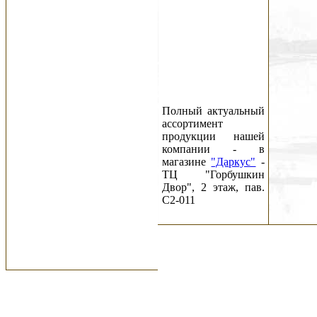
Полный актуальный
ассортимент
продукции нашей
компании - в
магазине
"Даркус"
-
ТЦ "Горбушкин
Двор", 2 этаж, пав.
C2-011
Новости:
29.05.26
Новый номер
журнала DARK
CITY #141 (2026) c