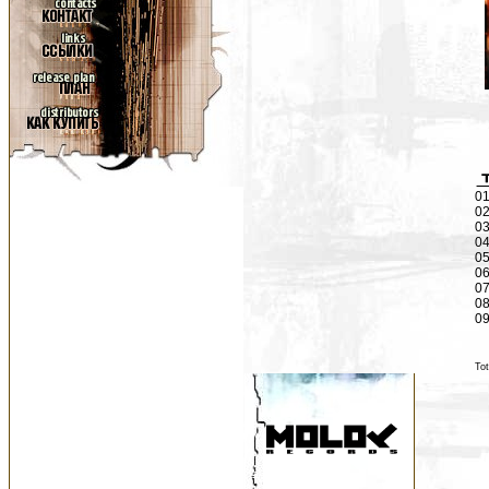
01
02
03
04
05
06
07
08
09
Tot