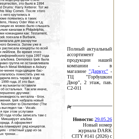
surrection, это было в 1994
d Drums: Harry Ketterer. Тот же
his Way Comes. После этого
 с него крутились в
боме появились в таких
aidens, Heavy Oder Was и т.д.
позиции их можно было слышать
ным каналам в Philadelphia,
ими командами как: Testament,
pek поехала в Burbank,
рилагала для раскрутки
ого бизнеса. Затем уже в
ek расписала концерты по всей
Полный актуальный
 лейблов. Во время этого
ассортимент
калифорнийского тура 1997 года
о альбома. Demoness Ipek была
продукции нашей
днако группа не останавливала
компании - в
arch Metal Meltdown в Asbury
лее-менее подходящем бас-
магазине
"Даркус"
-
полагалось поместить уже на
ТЦ "Горбушкин
дарила весь тираж в ходе
я 1999 года. И это был
Двор", 2 этаж, пав.
се музыканты оставили
C2-011
 об остальных. Так или иначе,
овершенно другими
новидность металла - блэк.
ложения. Ipek набрала новый
е November to Dismember (The
 выглядел так - Vocals:
тся при этом услугами
0 года чтобы записать там с
Новости:
29.05.26
e". Микширует альбом
Флорида. А оформляет
Новый номер
ска планируют ряд концертов.
журнала DARK
иях - ответный удар из-за
ых тронах...
CITY #141 (2026) c