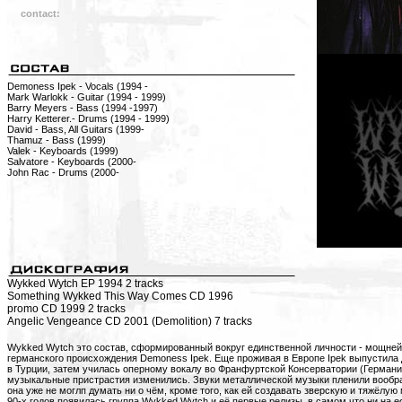
contact:
Demoness Ipek - Vocals (1994 -
Mark Warlokk - Guitar (1994 - 1999)
Barry Meyers - Bass (1994 -1997)
Harry Ketterer.- Drums (1994 - 1999)
David - Bass, All Guitars (1999-
Thamuz - Bass (1999)
Valek - Keyboards (1999)
Salvatore - Keyboards (2000-
John Rac - Drums (2000-
Wykked Wytch EP 1994 2 tracks
Something Wykked This Way Comes CD 1996
promo CD 1999 2 tracks
Angelic Vengeance CD 2001 (Demolition) 7 tracks
Wykked Wytch это состав, сформированный вокруг единственной личности - мощней
германского происхождения Demoness Ipek. Еще проживая в Европе Ipek выпустила
в Турции, затем училась оперному вокалу во Франфуртской Консерватории (Германи
музыкальные пристрастия изменились. Звуки металлической музыки пленили вообра
она уже не моглп думать ни о чём, кроме того, как ей создавать зверскую и тяжёлую
90-х годов появилась группа Wykked Wytch и её первые релизы, в самом что ни на е