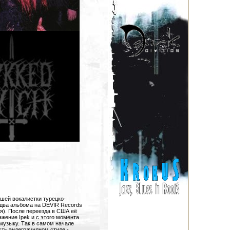
шей вокалистки турецко-
 два альбома на DEVIR Records
я). После переезда в США её
жение Ipek и с этого момента
 музыку. Так в самом начале
сть андеграундном стиле -