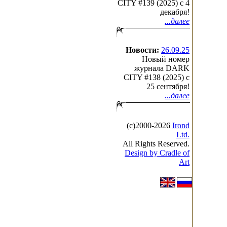
CITY #139 (2025) c 4
декабря!
...далее
Новости:
26.09.25
Новый номер
журнала DARK
CITY #138 (2025) c
25 сентября!
...далее
(с)2000-2026
Irond
Ltd.
All Rights Reserved.
Design by Cradle of
Art