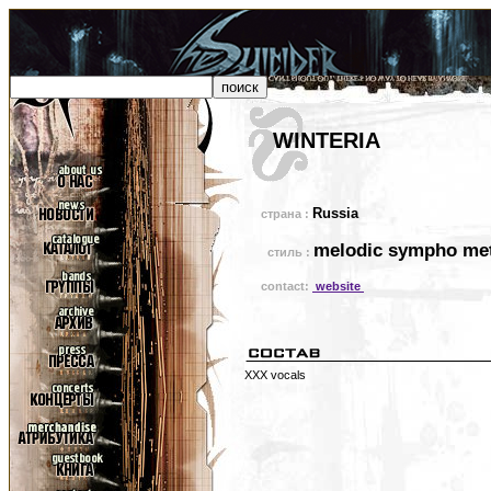
WINTERIA
Russia
страна :
melodic sympho met
стиль :
contact:
website
XXX vocals