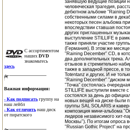
занявшую ведущие позиции на
человеческая трагедия, расс
дебютном альбоме "Raining D
собственными силами в декабр
некоторых песен альбома при
впоследствии ставшая постоя
других приглашенных музыкан
выступление STILLIFE в рамках
также приняли участие гру
(Германия). В этом же месяце
C ассортиментом
"Raining December" CD, в ко
наших
DVD
два дополнительных трека. 
знакомьтесь
отзывов в стремительно наби
здесь
также в западной прессе, в то
Totentanz и других. И не толь
"Raining December" "диском м
"Точка" состоялась очередная 
Важная информация:
STILLIFE выступили вместе 
состоялся за день до официа
- Как подписать
группу на
новых вещей на диске были п
наш лейбл
группы SAL SOLARIS и кавер-
- Как отличить
наш диск
композиция мини-альбома "On
от пиратского
лидеров независимого хит-па
Москвы"). По итогам опроса в
"Russian Gothic Project" на 