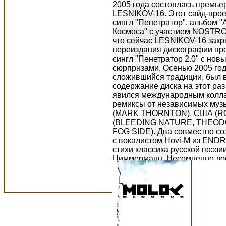
2005 года состоялась премье
LESNIKOV-16. Этот сайд-прое
сингл "Пенетратор", альбом 
Космоса" с участием NOSTR
что сейчас LESNIKOV-16 закры
переиздания дискографии про
сингл "Пенетратор 2.0" с нов
сюрпризами. Осенью 2005 год
сложившийся традиции, был вы
содержание диска на этот ра
явился международным колл
ремиксы от независимых муз
(MARK THORNTON), США (RO
(BLEEDING NATURE, THEOD
FOG SIDE). Два совместно со
с вокалистом Hovi-M из ENDR
стихи классика русской поэз
Циммерманн. Несомненно дост
Pincelet", которая была напи
нереализованной сценической 
новый трек "Dreamcity" и "When
самой первой композиции STI
бонуса прилагалась мультим
видеоклип "In Memory" и вид
песни "Lose No More". В июле 