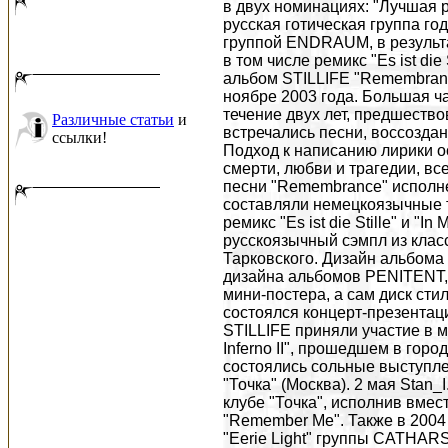
в двух номинациях: "Лучшая р
русская готическая группа год
группой ENDRAUM, в результа
в том числе ремикс "Es ist die
альбом STILLIFE "Remembrance
ноябре 2003 года. Большая ч
течение двух лет, предшеств
Различные статьи
и
встречались песни, воссоздан
ссылки!
Подход к написанию лирики о
смерти, любви и трагедии, вс
песни "Remembrance" исполн
составляли немецкоязычные т
ремикс "Es ist die Stille" и "
русскоязычный сэмпл из клас
Тарковского. Дизайн альбома
дизайна альбомов PENITENT,
мини-постера, а сам диск сти
состоялся концерт-презентаци
STILLIFE приняли участие в 
Inferno II", прошедшем в горо
состоялись сольные выступле
"Точка" (Москва). 2 мая Stan_
клубе "Точка", исполнив вме
"Remember Me". Также в 2004 
"Eerie Light" группы CATHAR