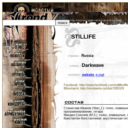
STILLIFE
Russia
страна :
Darkwave
стиль :
contact:
website
e-mail
Facebook: http://www.facebook.com/stillifeoffic
ВКонтакте: http://vkontakte.ru/club7205329
Станислав Иванов (Stan_I.): голос, клавиш
программирование, гитара
Михаил Соколов (M.S.): голос, клавишные,
Константин Константинов: акустическая гит