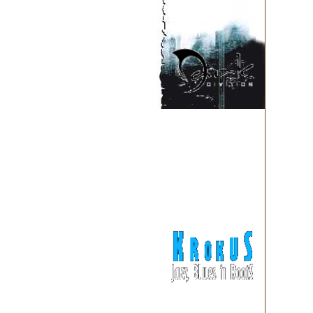
известный переизданиями та
ATARAXIA, OPHELIA'S DREAM
двухдисковое издание "Remem
как можно более полно предс
Эксклюзивность релиза закл
нигде ранее не издававшихся
вместо мультимедийной секци
последний на данный момент 
отличающийся наиболее целос
группы вошел Константин Конс
время записи группой было 
живых инструментов: альт, роя
Сведение и мастеринг альбом
Германии Ralf Jesek (IN MY
др.). Несмотря на затянувши
2009 года ограниченным тир
digibook издание "Destiny" 
оформления от Константина "
"Destiny" впервые можно вооч
STILLIFE в образах людей XIX
специальная фотосессия в ст
вошли три новых трека на ру
всех песен (в том числе неи
фильмом о записи альбома. В 
STILLIFE возобновили творче