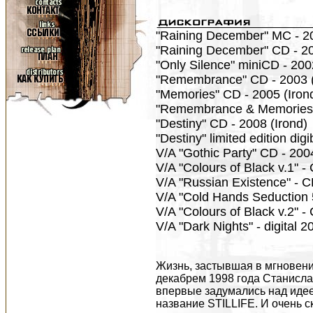
"Raining December" MC - 200
"Raining December" CD - 20
"Only Silence" miniCD - 2002 
"Remembrance" CD - 2003 (
"Memories" CD - 2005 (Iron
"Remembrance & Memories" 
"Destiny" CD - 2008 (Irond)
"Destiny" limited edition dig
V/A "Gothic Party" CD - 2004
V/A "Colours of Black v.1" 
V/A "Russian Existence" - 
V/A "Cold Hands Seduction 
V/A "Colours of Black v.2" 
V/A "Dark Nights" - digital 
Жизнь, застывшая в мгновени
декабрем 1998 года Станислав
впервые задумались над идее
название STILLIFE. И очень с