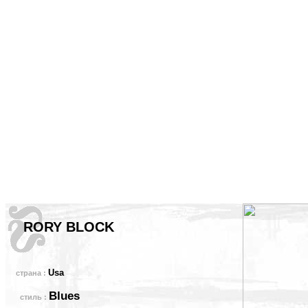
RORY BLOCK
Usa
страна :
Blues
стиль :