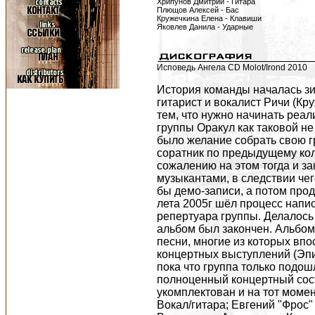
Хрипунов Дмитрий - Гитара
Плющов Алексей - Бас
Кружечкина Елена - Клавиши
Яковлев Данила - Ударные
Исповедь Ангела CD Molot/Irond 2010
История команды началась зим
гитарист и вокалист Ричи (Кр
тем, что нужно начинать реа
группы Оракул как таковой не
было желание собрать свою гр
соратник по предыдущему колл
сожалению на этом тогда и з
музыкантами, в следствии че
бы демо-записи, а потом прод
лета 2005г шёл процесc напи
репертуара группы. Делалось 
альбом был закончен. Альбом
песни, многие из которых вп
концертных выступлений (Эпи
пока что группа только подош
полноценный концертный сост
укомплектован и на тот моме
Вокал/гитара; Евгений "Фрос"