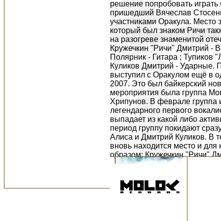
решение попробовать играть б
пришедший Вячеслав Стосенк
участниками Оракула. Место 
который был знаком Ричи так
на разогреве знаменитой оте
Кружечкин "Ричи" Дмитрий - В
Полярник - Гитара ; Тупиков "
Куликов Дмитрий - Ударные. 
выступил с Оракулом ещё в 
2007. Это был байкерский нов
мероприятия была группа Мон
Хрипунов. В феврале группа и
легендарного первого вокалис
выпадает из какой либо актив
период группу покидают сраз
Алиса и Дмитрий Куликов. В т
вновь находится место и для
образом: Кружечкин "Ричи" Дм
Тупиков "Лекс" Алексей - Гит
Клавиши; Марков Дмитрий - У
случайного знакомства с груп
принимал участие в нескольки
Дети Лабиринта. Елена Лисови
место лидер-гитариста, но уж
группа даёт 2 концерта - в Пи