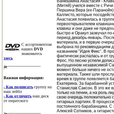
Ванюшкина Анастасия - Клав
(Митяй) учился вместе с Ричи
Першина Вера (ex-Паранойя) 
Каллисто, которые посодейст
Анастасия появилась в группе
первооткрывателем клавишных 
клавиш и они даже не предпо
быстро и Оракул зазвучал по-
период декабрь-январь. Посл
материала, и в первую очере
C ассортиментом
выбрана по рекомендациям др
наших
DVD
названием "Идея Фикс". В пр
знакомьтесь
фактически распалась и от гр
здесь
Фрос. Но песню успели дописат
выпущенном независимой Санк
момент больше ничего не ост
материала. Также шли прослу
Важная информация:
время в группе появляется 
Екатерина. За барабанной ус
- Как подписать
группу на
Станислав Саксон. В это же 
наш лейбл
только на пении, а на роль ли
- Как отличить
наш диск
свою очередь положительно ск
от пиратского
гитарных партиях. В процессе
постоянного барабанщика. C 
Алексей Сотников, а гитарис