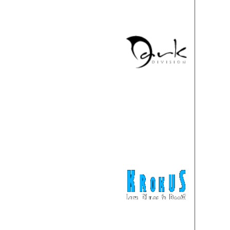
концерта являлись фестивал
Сразу после Оракул уходит в 
от постоянных смен состава
музыкантов внутри коллектив
феврале 2010г., когда группа
московском клубе Север. Оты
барабанщика. За установкой 