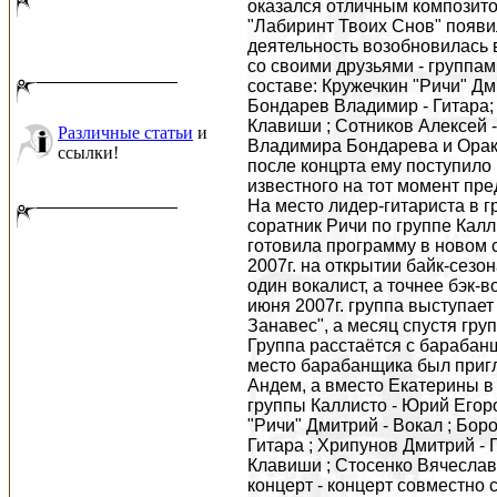
оказался отличным композито
"Лабиринт Твоих Снов" появи
деятельность возобновилась в
со своими друзьями - группа
составе: Кружечкин "Ричи" Дми
Бондарев Владимир - Гитара;
Клавиши ; Сотников Алексей 
Различные статьи
и
Владимира Бондарева и Орак
ссылки!
после концрта ему поступило
известного на тот момент пр
На место лидер-гитариста в 
соратник Ричи по группе Кал
готовила программу в новом 
2007г. на открытии байк-сезо
один вокалист, а точнее бэк-
июня 2007г. группа выступае
Занавес", а месяц спустя гру
Группа расстаётся с барабан
место барабанщика был приг
Андем, а вместо Екатерины в
группы Каллисто - Юрий Егоро
"Ричи" Дмитрий - Вокал ; Бор
Гитара ; Хрипунов Дмитрий - 
Клавиши ; Стосенко Вячеслав 
концерт - концерт совместно 