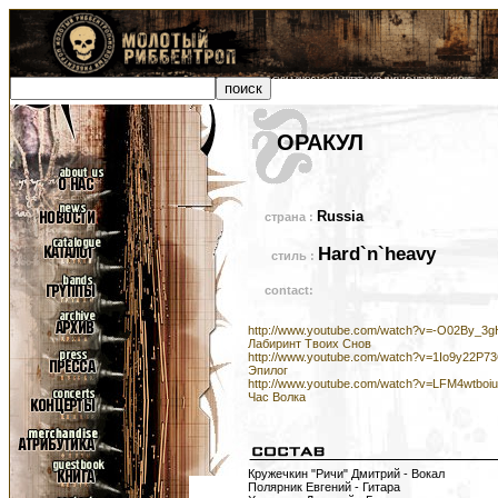
ОРАКУЛ
Russia
страна :
Hard`n`heavy
стиль :
contact:
http://www.youtube.com/watch?v=-O02By_3gHI
Лабиринт Твоих Снов
http://www.youtube.com/watch?v=1Io9y22P73Q
Эпилог
http://www.youtube.com/watch?v=LFM4wtboiuo
Час Волка
Кружечкин "Ричи" Дмитрий - Вокал
Полярник Евгений - Гитара