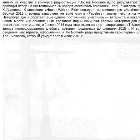
заявку на участие в конкурсе радиостанции «Восток России» и, по результатам 
проходит отбор на состоявшийся 26 ноября фестиваль «Maxirock Fest», в котором 
Хабаровска. Композиция «House Without Exit» попадает на компиляцию «Maxirock
Весной 2012 г. группа выпускает интернет-сингл «Faceless», после чего, этим 
Петербург, где и обретает еще одного постоянного участника — гитариста и вока
новом месте и с обновленным составом парни сочиняют свежий материал для а
локальных фестивалях, и 2 июня 2014 года открывают концерт американцев «Trivium
запись полноформатного альбома, которая продлилась до февраля 2015 г. И во
сведения, мастеринга, оформления, «The Nomad» рады представить свой первый ал
The Evolution», который увидит свет в июне 2015 г.