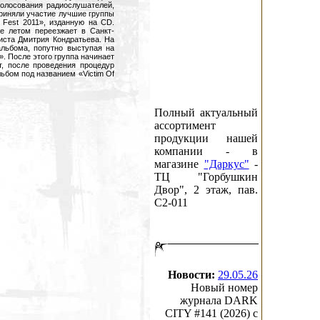
голосования радиослушателей,
приняли участие лучшие группы
 Fest 2011», изданную на CD.
же летом переезжает в Санкт-
листа Дмитрия Кондратьева. На
льбома, попутно выступая на
». После этого группа начинает
т, после проведения процедур
ьбом под названием «Victim Of
Полный актуальный
ассортимент
продукции нашей
компании - в
магазине
"Даркус"
-
ТЦ "Горбушкин
Двор", 2 этаж, пав.
C2-011
Новости:
29.05.26
Новый номер
журнала DARK
CITY #141 (2026) c