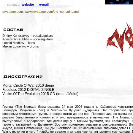
contact:
website
e-mail
myspace.com: www.myspace.com/the_nomad_band
Dmitry Kondratyev – vocals/guitars
Konstantin Kukhtin – vocals/guitars
Leonid Medkov – bass
Maxim Lutsenko – drums
Mortal Circle Of War 2010 demo
Faceless 2012 DIGITAL SINGLE
Victim Of The Evolution 2015 CD (Irond / Molot)
Группа «The Nomad» была создана 24 мая 2008 года в г. Хабаровск Константин
Леонидом Медковым (бас) и Максимом Луценко (ударные). Это творческое тр
основным «костяком» группы и сохраняется до сих пор. Первоначальное названи
решено было немного изменить, и оно превратилось в нынешнее «The Nomad».
выступлений в Хабаровске, где делил сцену с такими группами, как «Katalepsy», «
также с гастролей по Дальнему Востоку, принимая участие в рок-фестивалях Вл
Амуре, Южно-Сахалинска, Тынды. В октябре 2010 г. «Кочевники» записали демо EP п
War», включив в него 4 наиболее свежие и актуальные на тот момент композиции. В