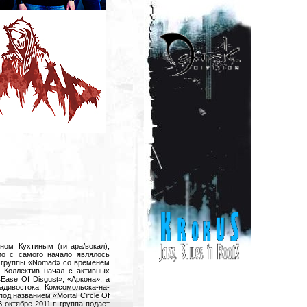
ом Кухтиным (гитара/вокал),
ио c самого начало являлось
е группы «Nomad» со временем
 Коллектив начал с активных
Ease Of Disgust», «Аркона», а
адивостока, Комсомольска-на-
од названием «Mortal Circle Of
 октябре 2011 г. группа подает