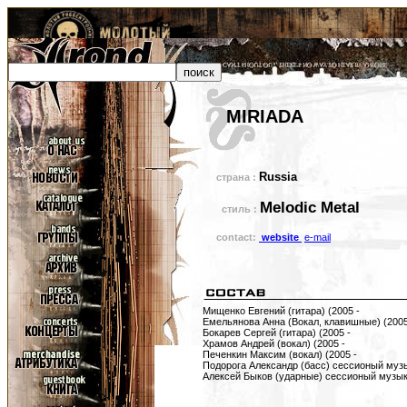
MIRIADA
Russia
страна :
Melodic Metal
стиль :
contact:
website
e-mail
Мищенко Евгений (гитара) (2005 -
Емельянова Анна (Вокал, клавишные) (2005
Бокарев Сергей (гитара) (2005 -
Храмов Андрей (вокал) (2005 -
Печенкин Максим (вокал) (2005 -
Подорога Александр (басс) сессионый музы
Алексей Быков (ударные) сессионый музыка