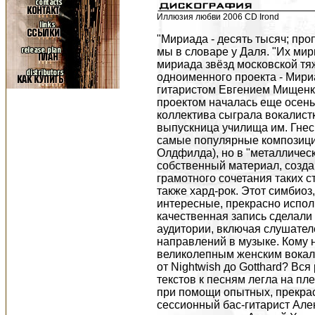
Иллюзия любви 2006 CD Irond
"Мириада - десять тысяч; про
мы в словаре у Даля. "Их мир
мириада звёзд московской тя
одноименного проекта - Мир
гитаристом Евгением Мищенко
проектом началась еще осень
коллектива сыграла вокалистк
выпускница училища им. Гнес
самые популярные композиции
Олдфилда), но в "металлическ
собственный материал, созда
грамотного сочетания таких ст
также хард-рок. Этот симбиоз
интересные, прекрасно испол
качественная запись сделали
аудитории, включая слушател
направлений в музыке. Кому 
великолепным женским вокал
от Nightwish до Gotthard? Вс
текстов к песням легла на п
при помощи опытных, прекрас
сессионный бас-гитарист Але