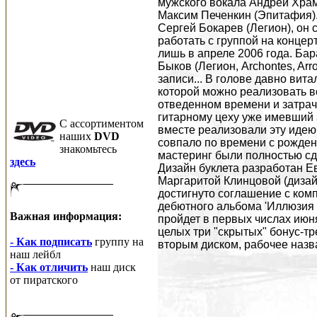
мужского вокала Андрей Храмо
Максим Печенкин (Эпитафия).
Сергей Бокарев (Легион), он
работать с группой на концер
лишь в апреле 2006 года. Ба
Быков (Легион, Archontes, Ar
записи... В голове давно вит
которой можно реализовать в
отведенном времени и затраче
гитарному цеху уже имевший 
C ассортиментом
вместе реализовали эту идею
наших
DVD
совпало по времени с рождени
знакомьтесь
мастеринг были полностью сд
здесь
Дизайн буклета разработан Е
Маргаритой Клинцовой (дизай
достигнуто соглашение с комп
дебютного альбома 'Иллюзия 
Важная информация:
пройдет в первых числах июня
целых три "скрытых" бонус-тр
- Как подписать
группу на
вторым диском, рабочее назван
наш лейбл
- Как отличить
наш диск
от пиратского