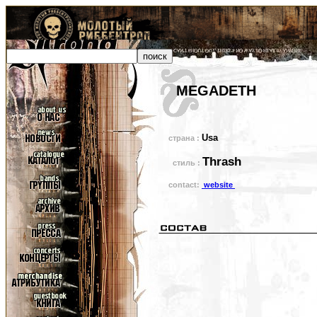
MEGADETH
Usa
страна :
Thrash
стиль :
contact:
website