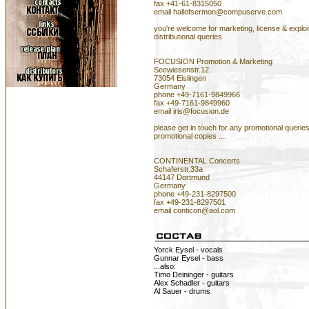
fax +41-61-8315050
email hallofsermon@compuserve.com
you're welcome for marketing, license & exploi
distributional queries
FOCUSION Promotion & Marketing
Seewiesenstr.12
73054 Eislingen
Germany
phone +49-7161-9849966
fax +49-7161-9849960
email iris@focusion.de
please get in touch for any promotional queries 
promotional copies ....
CONTINENTAL Concerts
Schaferstr.33a
44147 Dortmund
Germany
phone +49-231-8297500
fax +49-231-8297501
email conticon@aol.com
Yorck Eysel - vocals
Gunnar Eysel - bass
...also:
Timo Deininger - guitars
Alex Schadler - guitars
Al Sauer - drums