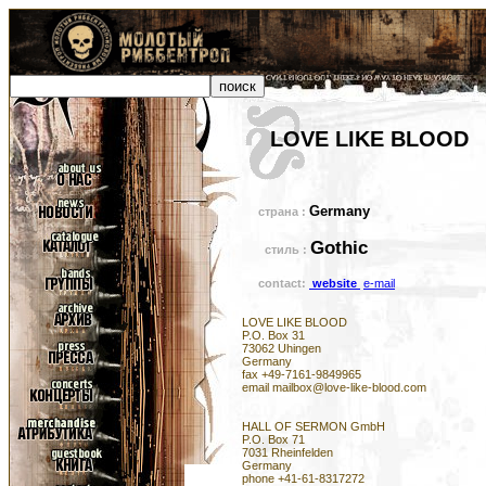
LOVE LIKE BLOOD
Germany
страна :
Gothic
стиль :
contact:
website
e-mail
LOVE LIKE BLOOD
P.O. Box 31
73062 Uhingen
Germany
fax +49-7161-9849965
email mailbox@love-like-blood.com
HALL OF SERMON GmbH
P.O. Box 71
7031 Rheinfelden
Germany
phone +41-61-8317272