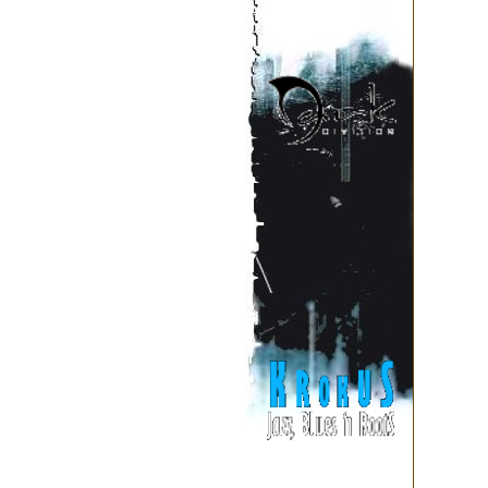
Condemned" (рабочее название
Studios в Farnham близ Лондон
полных две недели, полность
даже солнечное затмение, ко
Европы в это время. Даже это
расположенную в особняке, ко
ходе этой сессии выполнил ни
продюсировал такие группы как
Efemey удалось придать звук
сохранив все черты, присущие
Великолепный первый трек, к
"Remember", и эпический "Lov
классикой группы Love Like B
графическое решение, отраж
создан Gunnar Eysel вскоре п
лирики, музыки и оформления.
Music Studios" над новым ал
ноябре. "Chronology of a love-
сборник коверов, разделённых
годы 1986-1990, годы 1991-19
Bauhaus, ремиксы Love Like Bl
"Честно и прямо говоря, был
20-летний путь подобной музы
не о той ерунде со стандартн