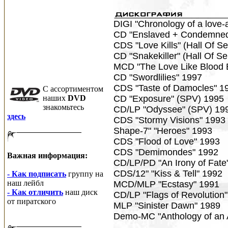
DIGI "Chronology of a love-a
CD "Enslaved + Condemned"
CDS "Love Kills" (Hall Of 
CD "Snakekiller" (Hall Of S
MCD "The Love Like Blood E
CD "Swordlilies" 1997
CDS "Taste of Damocles" 1
C ассортиментом
наших
DVD
CD "Exposure" (SPV) 1995
знакомьтесь
CD/LP "Odyssee" (SPV) 19
здесь
CDS "Stormy Visions" 1993
Shape-7" "Heroes" 1993
CDS "Flood of Love" 1993
CDS "Demimondes" 1992
Важная информация:
CD/LP/PD "An Irony of Fate
CDS/12" "Kiss & Tell" 1992
- Как подписать
группу на
наш лейбл
MCD/MLP "Ecstasy" 1991
- Как отличить
наш диск
CD/LP "Flags of Revolution
от пиратского
MLP "Sinister Dawn" 1989
Demo-MC "Anthology of an 