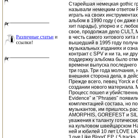
Старейшая немецкая gothic гр
называли немецким ответом Fi
играть на своих инструмента
альбом в 1990 году ( он даж
хит парады), упорно и с любо
свое, продолжая дело CULT,
Различные статьи
и
в честь самого хитового хита
ссылки!
вышедший в 1995 году получи
музыкальных изданиях и ознам
контракт с SPV и ни та, ни др
поддержку альбома было отме
времени выпуска последнего 
три года. Три года молчания,
внешняя сторона дела, в дейс
Прежде всего, певец Yorck и 
создании нового материала. М
Процесс пошел и убийственные т
Evidence" и "Phrases" появил
комплектацией состава, но п
музыкантов, им пришлось рас
AMORPHIS, GOREFEST и SILK
уважения к таланту готически
на культовом швейцарском Hall
ней и юбилей 10 лет LOVE L
'Love Like Blood' EP, ( 5 trac