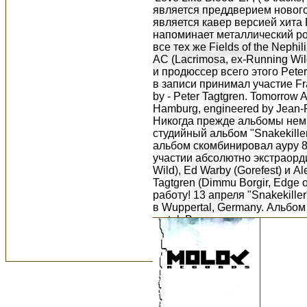
является преддверием нового
является кавер версией хита K
напоминает металлический pop
все тех же Fields of the Neph
AC (Lacrimosa, ex-Running Wil
и продюссер всего этого Peter
в записи принимал участие Fra
by - Peter Tagtgren. Tomorrow A
Hamburg, engineered by Jean-Pi
Никогда прежде альбомы немц
студийный альбом "Snakekiller"
альбом скомбинировал ауру 80
участии абсолютно экстраорд
Wild), Ed Warby (Gorefest) и A
Tagtgren (Dimmu Borgir, Edge
работу! 13 апреля "Snakekille
в Wuppertal, Germany. Альбом 
metal. В ходе предстоящего
результат своего 10 летнего 
на фестивале Zillo, и начнут
2000 году, Love Like Blood, к
один верстовой столб на свое
"Enslaved + Condemned". Посл
Yorck и Gunnar Eysel создали
был задействован в ходе успеш