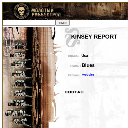
KINSEY REPORT
Usa
страна :
Blues
стиль :
contact:
website