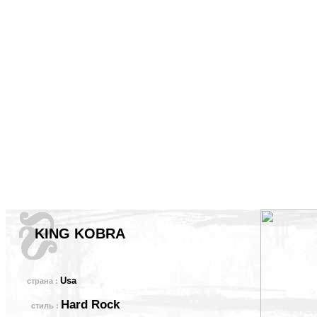
KING KOBRA
Usa
страна :
Hard Rock
стиль :