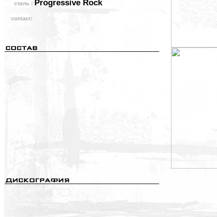
Progressive Rock
стиль :
contact: