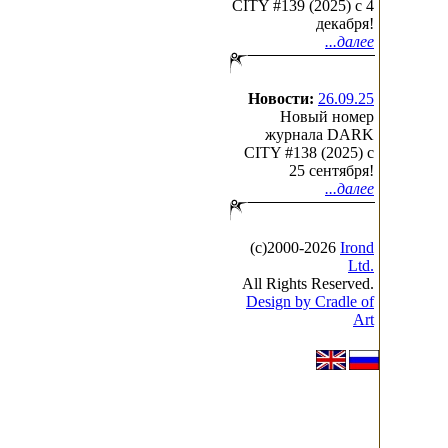
CITY #139 (2025) c 4
декабря!
...далее
Новости:
26.09.25
Новый номер
журнала DARK
CITY #138 (2025) c
25 сентября!
...далее
(с)2000-2026
Irond
Ltd.
All Rights Reserved.
Design by Cradle of
Art