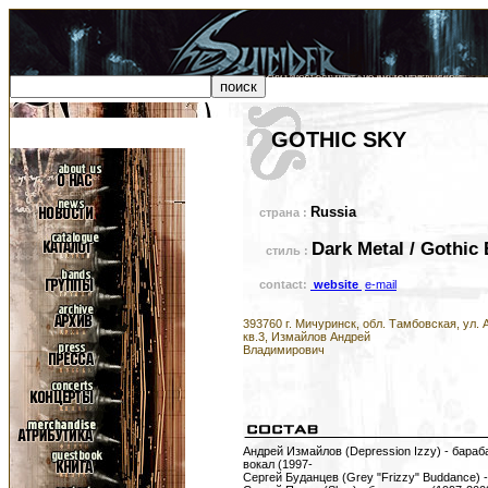
GOTHIC SKY
Russia
страна :
Dark Metal / Gothic 
стиль :
contact:
website
e-mail
393760 г. Мичуринск, обл. Тамбовская, ул. 
кв.3, Измайлов Андрей
Владимирович
Андрей Измайлов (Depression Izzy) - бараб
вокал (1997-
Сергей Буданцев (Grey "Frizzy" Buddance) -