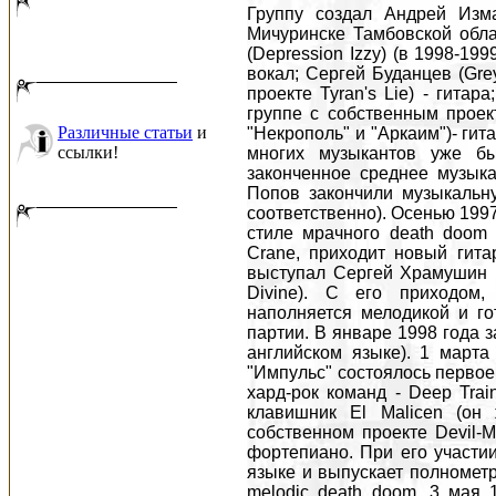
Группу создал Андрей Измайлов (Depression Izzy) в 1997 году в городе Мичуринске Тамбовской области. В первый состав вошли: Андрей Измайлов (Depression Izzy) (в 1998-1999г.г. участвовал в проекте Tyran's Lie) - барабаны, вокал; Сергей Буданцев (Grey "Frizzy" Buddance) (в 1998-1999г.г. участвовал в проекте Tyran's Lie) - гитара; Сергей Журавлев (Crane) (совмещает работу в группе с собственным проектом "Эвтаназия", до этого участвовал в группах "Некрополь" и "Аркаим")- гитара; Сергей Попов (Slow) - бас-гитара. За плечами многих музыкантов уже был опыт работы в других составах, а также законченное среднее музыкальное образование (Сергей Буданцев и Сергей Попов закончили музыкальную школу по классам фортепиано и аккордеона соответственно). Осенью 1997 года записано демо 'Dark Future', выдержанное в стиле мрачного death doom metal. В сентябре 1997 года, вместо ушедшего Crane, приходит новый гитарист Demon Templeton. Под таким псевдонимом выступал Сергей Храмушин (с 2001 года играет в Мюнхенской группе Hatred Divine). С его приходом, музыка группы начинает прогрессировать - наполняется мелодикой и готической красотой, появляются сдвоенные соло партии. В январе 1998 года записывается второе демо 'On Reality' (4 песни, на английском языке). 1 марта 1998 года, на мероприятии "10 лет рок-салону "Импульс" состоялось первое выступление группы в Тамбове при участии двух хард-рок команд - Deep Train и "БУ". В апреле 1998 года в группу приходит клавишник El Malicen (он же Илья Дурнев, c 2000 года занимается в собственном проекте Devil-May-Care, закончил музыкальную школу по классу фортепиано. При его участии группа дописывает еще 6 песен на английском языке и выпускает полнометражное демо 'Open Your Mind For Insanity' в стиле melodic death doom. 3 мая 1998 года в Мичуринском ДК "Авангард" группа приняла участие в областном фестивале Lords Extremal Tour & Mindsmasher Doom Tour '98 при участии групп "Стеклотара" (Тамбов, хард-кор), "Бей Лбом" (Тамбов, хардкор), Mash (Тамбов, грайндкор), "Нестор" (Мичуринск, "славянский" doom). 30-31 мая 1998 года приняла участие в рок-фестивале в городе Орле, где получила приз зрительских симпатий. В фестивале принимали участие более 20 групп, в том числе: S.C.A.L.P. (Орел, doom), Gothic Lethargy (Орел, gothic), Renewal (Орел, трэш) и др. В июне, на празднике в честь Дня молодежи группа выступила вместе с орловской группой S.C.A.L.P. на центральной площади города Мичуринска. В сентябре гитарист группы "Нестор" - Палач - вместе с Depression и Grey организуют группу Tyran's Lie и начинающую работать в стиле death. 26 ноября 1998 года группа организовала в Мичуринске (клуб "Аллигатор") фестиваль Mindsmasher Gig-2 '98 с участием метал-команд Memory Pain (Тамбов, death grind), "Пентагон" (Петровка, панк), "Аскет" (Мичуринск, панк-трэш). 19 декабря Grey и Depression в составе Tyran's Lie дебютирует в Тамбове, выступив вместе с Gothic Sky на рок-концерте, организованном тамбовским рок-клубом. В декабре 1998 года - марте 1999 года группа провела запись концептуального альбома, рассказывающего о вампирской любви - 'Believe In Death_ Now Forever' и выдержанного в стиле dark black metal. С этого альбома - тексты (на английском языке) концептуальны и представляют из себя рассказ о любви и ненависти к женщине-вампирше. Даже если вы не верите в настоящих вампиров, то энергетические вампиры сплошь и рядом. Наверняка каждый сталкивался с ними. В общем-то 'Believe...' - это сказка для взрослых. В роли скрим-вокалиста выступил Demon. В качестве бэк-вокалистки выступила Марина Скляднева. 13 февраля 1999 года при поддержке тамбовского рок-клуба Gothic Sky организовали в Мичуринске (ДК "Авангард") фестиваль "Mindsmasher Gig-3" в котором приняли участие Tyran's Lie (Мичуринск, death), E
Различные статьи
и
ссылки!