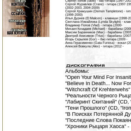
Сергей Попов (Slow) - бас-гитара (1997-200
Сергей Журавлев (Crane) - гитара (1997-199
(2002-2003, 2004-2009)
Сергей Храмушин (Demon Tampletone) - гит
(1998-2000)
Илья Дурнев (El Malicen) - клавиши (1998-2
Светлана Измайлова (Lynda Skylight) - клав
Владимир Попов (Vlad) - гитара (2000-
Михаил Козадаев (Michael) - барабаны (200
Максим Баранников (Max) - барабаны (2003
Дмитрий Анисимов (Trius) - барабаны (2007
Игорь Скрылев (Gor) – бас-гитара (2009 -
Анна Герасименко (Gata Furiosa) - вокал (2
Алексей Вовкула (Alex) - гитара (2012 -
Альбомы:
"Open Your Mind For Insani
"Believe In Death... Now Fo
"Witchcraft Of Krehterwehs"
"Реальности Черного Рыцаря
"Лабиринт Скитаний" (CD, 
"Тени Прошлого" (CD, "Iron
"В Поисках Потерянной Души
"Последние Слова Покаяния
"Хроники Рыцаря Хаоса" - C