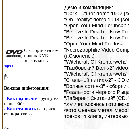
Демо и компиляции:
"Dark Future" demo 1997 (se
"On Reality" demo 1998 (sel
"Open Your Mind For Insanity
"Believe In Death... Now Fo
"Believe In Death... Now F
"Open Your Mind For Insani
"Necrozoophilic Video Compi
C ассортиментом
наших
DVD
(г.Смоленск)
знакомьтесь
"Witchcraft Of Krehterwehs"
здесь
"Тамбовский Волк-2" video
"Witchcraft Of Krehterwehs
"Стальной натиск-2" - CD 
"Волчья сотня-3" - сборник
Важная информация:
"Реальности Черного Рыцаря
"Лабиринт Скитаний" (CD, 
- Как подписать
группу на
наш лейбл
"XV Лет. Коснись Готическ
- Как отличить
наш диск
Фото-Сьемка Метал-Мероп
от пиратского
треков, 4 клипа, интервью и