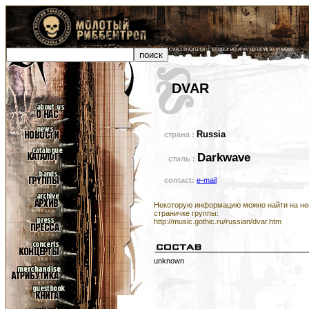
DVAR
Russia
страна :
Darkwave
стиль :
contact:
e-mail
Некоторую информацию можно найти на н
страничке группы:
http://music.gothic.ru/russian/dvar.htm
unknown