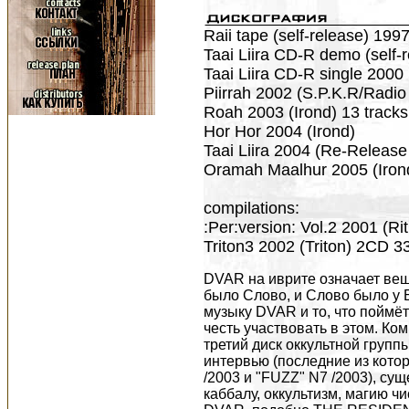
Raii tape (self-release) 199
Taai Liira CD-R demo (self-
Taai Liira CD-R single 2000 
Piirrah 2002 (S.P.K.R/Radio
Roah 2003 (Irond) 13 tracks
Hor Hor 2004 (Irond)
Taai Liira 2004 (Re-Release
Oramah Maalhur 2005 (Iron
compilations:
:Per:version: Vol.2 2001 (R
Triton3 2002 (Triton) 2CD 3
DVAR на иврите означает вещь, слово... Откройте Книгу и прочтите: "В начале было Слово, и Слово было у Бога, и Слово было Бог". Найдите и послушайте музыку DVAR и то, что поймёте и почувствуете - Послание Вам... И мы имеем честь участвовать в этом. Компания Irond Ltd. выпускает в январе 2004 года третий диск оккультной группы DVAR. У группы, судя по немногочисленным интервью (последние из которых были замечены в журналах "Dark City" N13 /2003 и "FUZZ" N7 /2003), существует целая концепция, уходящая корнями в каббалу, оккультизм, магию чисел, символизм и тому подобные вещи... Также DVAR, подобно THE RESIDENTS, известны как законченные конспираторы - никто не знает сколько в группе человек, и "группа" ли это вообще. Имена участников, полная дискография проекта, каким годом датируется первый релиз - все это покрыто завесой тайны. Никто из этого загадочного коллектива не появляется на публике, не публикует фотографий. Не так давно те, кто выступают от лица DVAR, отказались даже от любых контактов с представителями прессы даже с помощью электронной почты. Но всё что вам нужно знать, есть в их музыке. Некая астральная сущность, называющая себя DVAR, использует музыкантов и вокалистов в качестве медиумов уже многие годы, и тем самым "манифестирует" себя в этом мире посредством звука... Её происхождение участники DVAR разъясняли в интервью, которое делал с ними Антон Шеховцов (журнал Alter.Ego). "Однажды ночью одному из нас во сне явилось некое Существо, и в конце разговора Оно назвало свое имя. После пробуждения это имя было сразу записано на бумаге буквами латинского алфавита. Это имя - DVAR. Через некоторое время мы стали делать DVAR. Невозможно объяснить, как это проходит через нас и облекается в фонетические и музыкальные формы. Со временем мы научились не привносить ничего от себя самих. Все, что Вы слышали - это сам DVAR. Это больше похоже на практику медиумов, чем на простое творчество. Мы являемся проводниками того, чего сами постичь не можем. Того, что приходит к нам от DVAR... Мы ощущаем себя мельчайшей частичкой некого глобального единого ДЕЙСТВИЯ - Taai. Протяженность Taai во времени колоссальна, что DVAR хочет осуществить через нас на этом этапе - неизвестно". Оставим в покое эзотерические науки, остановимся более подробно именно на звуке. Уже их самые первые работы привлекли внимание поклонников готического андерграунда, они быстро стали культом - люди пытались найти любую информацию о DVAR и платили бешеные деньги за их ранние демо-записи. Рождались и распространялись устрашающие истории о паранормальном воздействии их музыки на слушателей. Тех, кто слушал DVAR, преследовали неудачи, они лишались не только покоя, но иногда даже друзей и близких родственников... Их первые неизвестные работы, как и 'Raii' (1997), никогда не увидели свет. Даже незначительное распространение 'Raii' группа считает ошибкой: "Мы не должны были этого делать. Эти работы готовили нас самих". Только в 2000 году на рынке появился сингл 'Taai Liira', дистрибуция которого осуществлялась через Russian Gothic Project. На сингле представлено 5 треков (хотя в буклете указано всего 4). Первым официальным полнометражником DVAR принято считать альбом 'Piirrah', выпущенный на Аппенинском полуострове на культовом итальянском лэйбле Radio Luxor / E.N.D.E. прямо в канун нового тысячелетия. Здесь издавались такие коллективы, как Kirlian Camera, Chants Of Maldoror. Если же быть точным до конца, то альбом вышел на саблейбле Radio Luxor под названием S.P.K.R. - специально созданном для "странной" музыки. Он был издан в Италии лимитированным тиражом 512 экземпляров. Записи были сделаны с 1999 по 2000 годы. Всего 11 треков и в том числе - три уже выходивших на сингле 'Taai Liira'. Счастливые обладатели пластиковой коробочки, на обложке которой красовалось нечто похожее на зло