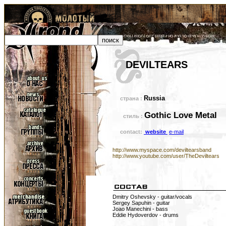
DEVILTEARS
Russia
страна :
Gothic Love Metal
стиль :
contact:
website
e-mail
http://www.myspace.com/deviltearsband
http://www.youtube.com/user/TheDeviltears
Dmitry Oshevsky - guitar/vocals
Sergey Sapuhin - guitar
Joao Manechini - bass
Eddie Hydoverdov - drums