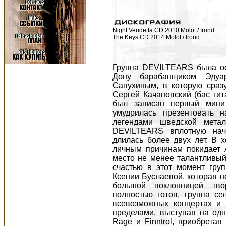
Night Vendetta CD 2010 Molot / Irond
The Keys CD 2014 Molot / Irond
Группа DEVILTEARS была ос
Дону барабанщиком Эдуа
Сапухиным, в которую сраз
Сергей Качановский (бас гит
был записан первый мини 
умудрилась презентовать 
легендами шведской метал
DEVILTEARS вплотную нач
длилась более двух лет. В 
личным причинам покидает 
место не менее талантливый
счастью в этот момент груп
Ксении Буслаевой, которая н
большой поклонницей тв
полностью готов, группа с
всевозможных концертах и 
пределами, выступая на одн
Rage и Finntrol, приобретая