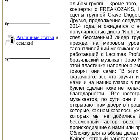
альбом группы. Кроме того
концерты с FREAKOZAKS, In
сцены группой Grave Digge
Друзья, продолжение следует.
2014 года, и ожидается с 
популярностью диска 'Night Ven
Различные статьи
и
спел бессменный лидер групп
ссылки!
прежде, на мировом уров
талантливейший мексиканский 
работавший с Lacrimas Profu
бразильский музыкант Joao M
этой пластинке наполнена э
говорят они сами: "В этих
сказочного, всё что звучит 
нами и на наших глазах в пе
буклет сделан тоже не тольк
благодарности... Все фото
музыкантов, по сути они и
открывают нам двери в прошл
которые, как нам казалось, уж
которых мы не добились б
бессменный автор всех т
происходившие с нами или пр
Обложку для альбома делал н
Kainen, который работал уже 