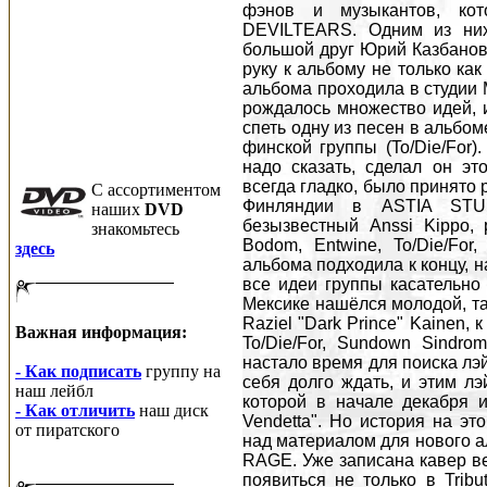
фэнов и музыкантов, ко
DEVILTEARS. Одним из них 
большой друг Юрий Казбанов,
руку к альбому не только как
альбома проходила в студии 
рождалось множество идей, и
спеть одну из песен в альбом
финской группы (To/Die/For)
надо сказать, сделал он эт
всегда гладко, было принято
C ассортиментом
Финляндии в ASTIA STU
наших
DVD
безызвестный Anssi Kippo, 
знакомьтесь
Bodom, Entwine, To/Die/For
здесь
альбома подходила к концу, 
все идеи группы касательно
Мексике нашёлся молодой, та
Raziel "Dark Prince" Kainen,
Важная информация:
To/Die/For, Sundown Sindrom
настало время для поиска лэй
- Как подписать
группу на
себя долго ждать, и этим лэй
наш лейбл
которой в начале декабря 
- Как отличить
наш диск
Vendetta". Но история на э
от пиратского
над материалом для нового ал
RAGE. Уже записана кавер вер
появиться не только в Trib