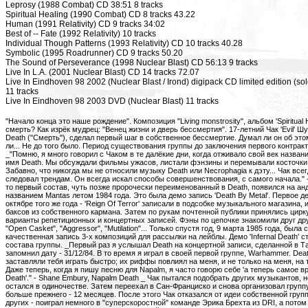
Leprosy (1988 Combat) CD 38:51 8 tracks
Spiritual Healing (1990 Combat) CD 8 tracks 43.22
Human (1991 Relativity) CD 9 tracks 34:02
Best of -- Fate (1992 Relativity) 10 tracks
Individual Though Patterns (1993 Relativity) CD 10 tracks 40.28
Symbolic (1995 Roadrunner) CD 9 tracks 50.20
The Sound of Perseverance (1998 Nuclear Blast) CD 56:13 9 tracks
Live In L.A. (2001 Nuclear Blast) CD 14 tracks 72.07
Live In Eindhoven 98 2002 (Nuclear Blast / Irond) digipack CD limited edition (sol
11 tracks
Live In Eindhoven 98 2003 DVD (Nuclear Blast) 11 tracks
"Начало конца это наше рождение". Композиция "Living monstrosity", альбом 'Spiritual Healing' (1990).****** Что есть смерть? Как изрёк мудрец: "Венец жизни и дверь бессмертия". 17-летний Чак 'Evil' Шульдинер, назвав свою группу Death ("Смерть"), сделал первый шаг в собственное бессмертие. Думал ли он об этом тогда, в начале 80-х? Вряд ли... Не до того было. Период существования группы до заключения первого контракта был весьма непростым. _"Помню, я много говорил с Чаком в те далёкие дни, когда отживало свой век название Mantas и только появлялось имя Death. Мы обсуждали фильмы ужасов, листали фэнзины и перемывали косточки металлической сцене. Забавно, что никогда мы не относили музыку Death или Necrophagia к дэту... Чак всегда делал всё по-своему и не следовал трендам. Он всегда искал способы совершенствования, с самого начала." - Killjoy, Necrophagia _ В общем-то первый состав, чуть позже пророчески переименованный в Death, появился на андеграундной сцене под названием Mantas летом 1984 года. Это была демо запись 'Death By Metal'. Первое демо под вывеской Death в октябре того же года - 'Reign Of Terror' записали в подсобке музыкального магазина, имея в качестве бюджета 80 баксов из собственного кармана. Затем по рукам почтенной публики принялись циркулировать многочисленные варианты репетиционных и концертных записей. Фэны по цепочке знакомили друг друга с будущей классикой - "Open Casket", "Aggressor", "Mutilation"... Только спустя год, 9 марта 1985 года, была сделана относительно качественная запись 3-х композиций для рассылки на лейблы. Демо 'Infernal Death' стало последней работой состава группы. _Первый раз я услышал Death на концертной записи, сделанной в Тампе, Флорида. Я даже запомнил дату - 31/12/84. В то время я играл в своей первой группе, Warhammer. Death были из тех групп, что заставляли тебя играть быстро; их риффы повлиял на меня, и не только на меня, на тысячи других - это точно. Даже теперь, когда я пишу песню для Napalm, я часто говорю себе 'а теперь самое время вставить рифф в стиле Death'." - Shane Embury, Napalm Death _ Чак пытался подобрать других музыкантов, но ничего не вышло - он остался в одиночестве. Затем переехал в Сан-Франциско и снова организовал группу Death. Этот состав прожил не больше прежнего - 12 месяцев. После этого Чак отказался от идеи собственной группы и решил попытать счастья в других - поиграл немного в "суперскоростной" команде Эрика Брехта из DRI, а потом поехал в Торонто, чтобы записать там в составе Slaughter дебютный альбом 'Strappado'. Но быстро понял, что плясать под чужую дудку не сможет. Апрель 1986 года принёс человечеству демо 'Mutilation' в третий раз возрождённой группы Death! Благодаря этой записи они получили свой первый мультиальбомный контракт... _"Death установили стандарты для всего, что было потом. Вот послушайте демо 'Mutilation', оно и сейчас звучит так зло и извращенно, будто это и не было сделано в 1986 году. Талант Чака неоспорим: убойный гитарист, изобретательный, уникальный. Я встречал этого великого человека только несколько раз, но он всегда говорил о музыке и жизни так страстно и искренне." - Lee Dorrian, Cathedral _ Хотя первый альбом был записан почти сразу же, лейбл задержал его выпуск ровно на год, и всё это время по андеграунду циркулировали записи с его оригинальным вариантом. Так что к выходу диска в мае 1987 года группу не просто знали - у Death была сформирована целая армия верных поклонников, с нетерпением ожидавшая дебюта. Благодаря демо, репетиционным записям и многочисленным концертам они сделали себе имя ещё до заключения контракта и появления дебютного альбома. Ни у кого не было сомнения в том, что речь идёт об уникальном музыкальном явлении... _"Я видел Death несколько раз ещё совсем ребенком и не мог тогда ещё до конца понять, насколько они велики. Это преступление перед здравым смыслом, когда уходит такой человек, но наследие его будет жить в десятках тысяч групп, вдохновленных его музыкой, по всему свету. Пусть звучит музыка и да здравствует Death во веки веков. Спасибо, Чак и... до встречи!" - Casey Chaos, Amen _ Нужно ли говорить здесь о значении последовавших альбомов? Если вы держите в руках этот буклет и читаете эти строки, то вы, должно быть, один из тех людей для которых музыка Death того периода буквально изменила всю жизнь! Мало того, группа из Флориды дала имя целому направлению металла - дэт. Зомбирующий неистовым саундом 'Scream Bloody Gore' (1987), контагиозно-чугунный 'Leprosy' (1988) и доведённый до технического и музыкального безумия 'Spiritual Healing' (1990) оставили тяжёлый след в душах тысяч слушателей. Группа была в центре внимания прессы, показывала великолепные результаты продаж и неизбежно попала в водоворот большого бизнеса. В декабре 1990 года Чак не смог по состоянию здоровья поехать на гастроли в Европу и хотел отменить тур. Остальные сделали это без него, чем смертельно ранили гордого Чака. В результате судебных разборок он подтвердил права на название Death и набрал абсолютно новый состав. Так группа Death была уничтожена и возрождена - в четвёртый раз! И был записан великолепный альбом 'Human' (1991), на котором новые люди ( в т.ч из групп Cynic и Sadus) довели музыкальную технику до немыслимых высот. _"Группа Death была самой первой металлической группой, которую я услышал. Первым приобретённым альбомом стал 'Leprosy', а до этого я слышал запись 'Scream Bloody Gore'. Я всегда восхищался голосом Чака и, полагаю, пытался позже его копировать. Должен сказать, что группа Death олицетворяет собой весь дэт. А позже эта группа стала самой передовой в области прогрессивного дэта!"- Mikael Akerfeldt, Opeth _ Выпуск 'Individual Thought Patterns' (1993) совпал со всплеском сплетен вокруг персоны Шульдинера. Некоторые средства массовой информации рисовали его как крайне эгоистичного и капризного типа, забывая о том, что имеют дело с гением... В это время начался спад интереса к стилю, начались финансовые проблемы и разногласия с выпускающим лейблом. Чак же идёт своим путём и говорит в интервью журналу Terrorizer в октябре 1993 года: "Я безгранично верю в эту музыку и в металл вообще и хочу, чтобы они жили. Есть только один путь сделать это - более творческий подход к стилю вообще." На 'Individual Thought Patterns' и последовавшем в 1995 году альбоме 'Symbolic' он продемонстрировал этот творческий подход, создав столь сложные, прогрессивные композиции, что не всякий понимал их "с ходу", после первого прослушивания. _"Чак был и остаётся одним из самых авторитетных вокалистов для меня. Его голос сподвинул меня на то, что я делал в составе Grave и сейчас, в The Project Hate. Нам (Grave) повезло сыграть несколько шоу с Death в 1995 году. Мы все напились и начали играть на пустых пивных бутылках. Немного порепетировали "Infernal Death", ворвались в гримёрку Death и сыграли это для изрядно окосевшего Чака, ха-ха-ха... Никогда не забуду как он ржал, ха-ха-ха... Упокойся же теперь с миром, Чак и спасибо за всё!" - Jorgen Sandstrom, Entombed _ Затем целых три года фэны довольствовались лишь слухами и редкими концертами. После разочарований и расставаний со всеми предыдущими лейблами жизнь Death продолжилась благодаря немецкой фирме Nuclear Blast . Контракт был заключён в мае 1998 года. Последний студийный альбом группы - 'The Sound Of Perseverance' был издан 24 августа. На летних фестивалях 1998 года (в том числе на фестивале Dynamo в Эйндховене) дебютировал абсолютно новый, последни