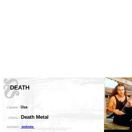
DEATH
Usa
страна :
Death Metal
стиль :
contact:
website