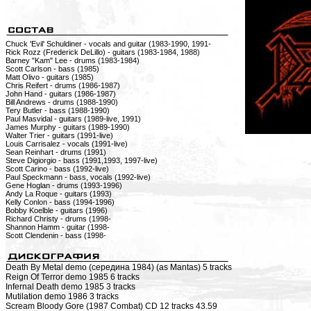
Chuck 'Evil' Schuldiner - vocals and guitar (1983-1990, 1991-
Rick Rozz (Frederick DeLillo) - guitars (1983-1984, 1988)
Barney "Kam" Lee - drums (1983-1984)
Scott Carlson - bass (1985)
Matt Olivo - guitars (1985)
Chris Reifert - drums (1986-1987)
John Hand - guitars (1986-1987)
Bill Andrews - drums (1988-1990)
Tery Butler - bass (1988-1990)
Paul Masvidal - guitars (1989-live, 1991)
James Murphy - guitars (1989-1990)
Walter Trier - guitars (1991-live)
Louis Carrisalez - vocals (1991-live)
Sean Reinhart - drums (1991)
Steve Digiorgio - bass (1991,1993, 1997-live)
Scott Carino - bass (1992-live)
Paul Speckmann - bass, vocals (1992-live)
Gene Hoglan - drums (1993-1996)
Andy La Roque - guitars (1993)
Kelly Conlon - bass (1994-1996)
Bobby Koelble - guitars (1996)
Richard Christy - drums (1998-
Shannon Hamm - guitar (1998-
Scott Clendenin - bass (1998-
Death By Metal demo (середина 1984) (as Mantas) 5 tracks
Reign Of Terror demo 1985 6 tracks
Infernal Death demo 1985 3 tracks
Mutilation demo 1986 3 tracks
Scream Bloody Gore (1987 Combat) CD 12 tracks 43.59