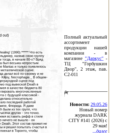
d out)
Полный актуальный
ассортимент
продукции нашей
й на сегодняшний день состав группы. Это гитарист Шэннон Хэмм, басист Скотт Кленденин и ударник Ричард Кристи. Представленный концертный альбом как раз и содержит записи этих, теперь уже исторических, выступлений. _"Чак - гуру дэта! Death это неиссякаемый источник моего вдохновения. И его уникальные музыкальные способности, и его мы будем вспоминать с тоской. Всегда - до самой смерти..." - Blasphemer, Mayhem _ В 1999 году, после окончания записи первого диска своего сайд-проекта Control Denied, Чака Шульдинера стали беспокоить странные ощущения в области шеи... После недель лечения у всяческих костоправов и хиропрактиков ему было сделано рентгенологическое обследование. Результат ошеломил всех - рак головного мозга_ В тридцать с небольшим лет... Стиснув зубы, Чаку приходится оставить все дела - отменить записи и гастроли, и заняться собственным лечением. Операция была признана врачами нецелесообразной, да и денег на нёе не было (требовалось около 100.000 долларов). Но после того, как новость облетела все веб-сайты, радиостанции, газеты и была озвучена в эфире MTV, на семью Шульдинеров по телефону и по почте обрушился поток предложений финансовой и прочей помощи. В нескольких странах были учреждены специальные фонды. Никто не остался равнодушным_ Деньги были найдены, и ещё до истечения января 2000 года Чак был прооперирован. _"Чак и я пережили много волшебных моментов вместе; этот весёлый хаос при создании 'Individual..' и 'Symbolic'; все эти турне, все эти слёзы... Знаете, ему всегда было неудобно, когда его называли 'крёстным отцом дэта', он обычно отвечал: 'я просто играю металл, чёрт возьми'. Но вклад его в металл очевиден. Мы потеряли вожака, но вспомним сейчас о его матери, для которой он просто сын, о сестре для которой он просто брат, и о племяннице, для которой он был любимым дядей. Давайте вспомним добрым словом и их, как вспоминаем Чака, нашего брата по металлу." - Gene Hoglan, ex-Death _ Однако через год следует рецидив болезни и ему становится совсем плохо. К этому времени семья Шульдинеров потратила на его лечение 200.000 долларов! Компания по сбору пожертвований раскручивается вновь. Источниками средств становится аукцион, организованный в интеренете, многочисленные благотворительные концерты. За два года было проведено 22 мероприятия, в которых приняли участие более 130 групп в десяти различных странах! Не остался в стороне и лейбл Nuclear Blast. Был выпуще
компании - в
магазине
"Даркус"
-
ТЦ "Горбушкин
Двор", 2 этаж, пав.
C2-011
Новости:
29.05.26
Новый номер
журнала DARK
CITY #141 (2026) c
29 мая!
...далее