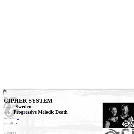
CIPHER SYSTEM
Sweden
origin :
Progressive Melodic Death
style :
-
website :
-
e-mail :
...more :