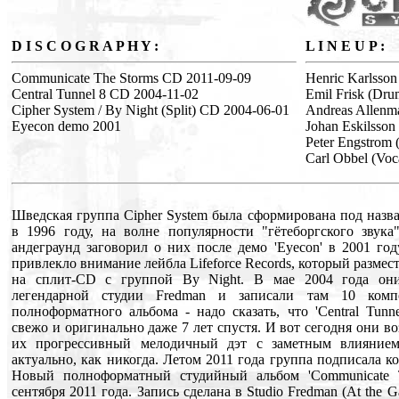
D I S C O G R A P H Y :
L I N E U P :
Communicate The Storms CD 2011-09-09
Henric Karlsson
Central Tunnel 8 CD 2004-11-02
Emil Frisk (Dru
Cipher System / By Night (Split) CD 2004-06-01
Andreas Allenma
Eyecon demo 2001
Johan Eskilsson 
Peter Engstrom 
Carl Obbel (Voc
Шведская группа Cipher System была сформирована под назван
в 1996 году, на волне популярности "гётеборгского звука
андеграунд заговорил о них после демо 'Eyecon' в 2001 го
привлекло внимание лейбла Lifeforce Records, который разме
на сплит-CD с группой By Night. В мае 2004 года они
легендарной студии Fredman и записали там 10 комп
полноформатного альбома - надо сказать, что 'Central Tunne
свежо и оригинально даже 7 лет спустя. И вот сегодня они в
их прогрессивный мелодичный дэт с заметным влиянием
актуально, как никогда. Летом 2011 года группа подписала кон
Новый полноформатный студийный альбом 'Communicate 
сентября 2011 года. Запись сделана в Studio Fredman (At the G