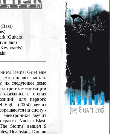
 (Bass)
ms)
rk (Guitars)
(Guitars)
(Keyboards)
als)
ием Eternal Grief ещё
". Но впервые метал-
ду, их следующее демо
стил три их композиции
 оказались в стенах
озиций для первого
l Eight' (2004) звучит
озвращаются на сцену -
 электроники звучит
тракт с Nuclear Blast.
The Storms' вышел 9
ates, Deathstars, Dimmu