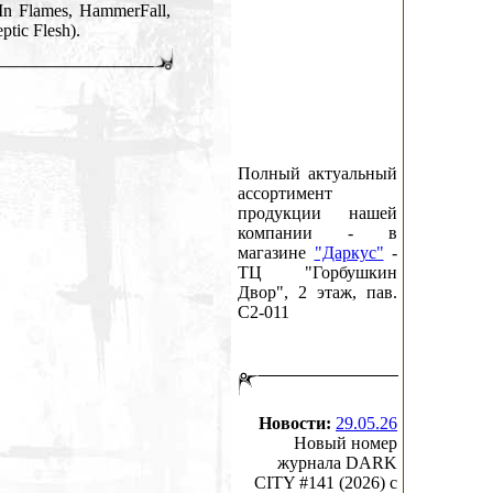
 In Flames, HammerFall,
ptic Flesh).
Полный актуальный
ассортимент
продукции нашей
компании - в
магазине
"Даркус"
-
ТЦ "Горбушкин
Двор", 2 этаж, пав.
C2-011
Новости:
29.05.26
Новый номер
журнала DARK
CITY #141 (2026) c