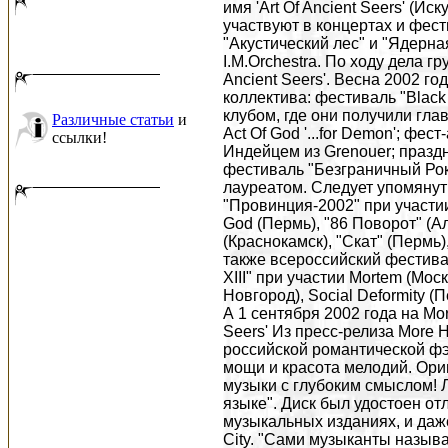
имя 'Art Of Ancient Seers' (И
участвуют в концертах и фест
"Акустический лес" и "Ядерная
I.M.Orchestra. По ходу дела г
Ancient Seers'. Весна 2002 г
коллектива: фестиваль "Blac
клубом, где они получили гла
Различные статьи
и
Act Of God '...for Demon'; фе
ссылки!
Индейцем из Grenouer; празд
фестиваль "Безграничный Рок"
лауреатом. Следует упомянут
"Провинция-2002" при участии
God (Пермь), "86 Поворот" (Ал
(Краснокамск), "Скат" (Пермь),
также всероссийский фестива
XIII" при участии Mortem (Мос
Новгород), Social Deformity (П
А 1 сентября 2002 года на Mor
Seers' Из пресс-релиза More 
российской романтической фэн
мощи и красота мелодий. Ори
музыки с глубоким смыслом! 
языке". Диск был удостоен о
музыкальных изданиях, и даж
City. "Сами музыканты называю