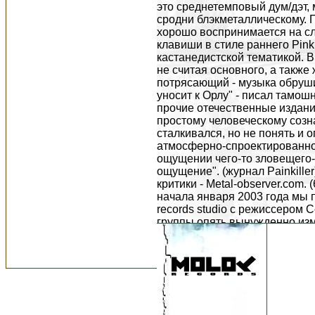
это среднетемповый дум/дэт,
сродни блэкметаллическому. П
хорошо воспринимается на сл
клавиши в стиле раннего Pink
кастанедистской тематикой. В
не считая основного, а также
потрясающий - музыка обруш
уносит к Орлу" - писал тамошн
прочие отечественные издани
простому человеческому созна
сталкивался, но не понять и оп
атмосферно-спроектированног
ощущении чего-то зловещего- и
ощущение". (журнал Painkille
критики - Metal-observer.com. (
начала января 2003 года мы п
records studio с режиссером 
группы опять вынужденно изм
коллектив по причинам занят
Рафаэль. В группе также появ
участвовали (1992 - 1995) гру
Warhead. В таком составе п
"Провинция-2003" ("Берлинн" (
Act Of God (Пермь), Black Warr
(Пермь), Warhead (Добрянка) и