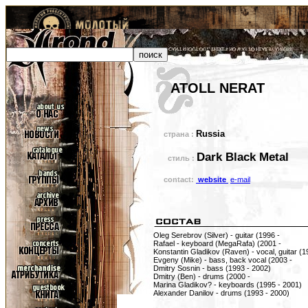
ATOLL NERAT
Russia
страна :
Dark Black Metal
стиль :
contact:
website
e-mail
Oleg Serebrov (Silver) - guitar (1996 -
Rafael - keyboard (MegaRafa) (2001 -
Konstantin Gladikov (Raven) - vocal, guitar (1
Evgeny (Mike) - bass, back vocal (2003 -
Dmitry Sosnin - bass (1993 - 2002)
Dmitry (Ben) - drums (2000 -
Marina Gladikov? - keyboards (1995 - 2001)
Alexander Danilov - drums (1993 - 2000)