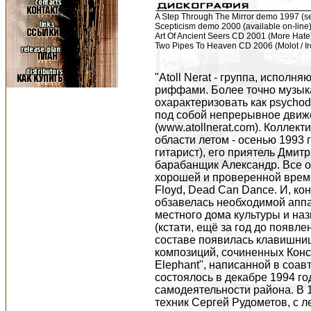
A Step Through The Mirror demo 1997 (se
Scepticism demo 2000 (available on-line
Art Of Ancient Seers CD 2001 (More Hate
Two Pipes To Heaven CD 2006 (Molot / Ir
"Atoll Nerat - группа, исполня
риффами. Более точно музык
охарактеризовать как psychode
под собой непрерывное движе
(www.atollnerat.com). Коллек
области летом - осенью 1993 г
гитарист), его приятель Дмитр
барабанщик Александр. Все о
хорошей и проверенной времен
Floyd, Dead Can Dance. И, кон
обзавелась необходимой аппа
местного дома культуры и наз
(кстати, ещё за год до появле
составе появилась клавишниц
композиций, сочиненных Конст
Elephant", написанной в соа
состоялось в декабре 1994 г
самодеятельности района. В 1
техник Сергей Рудометов, с л