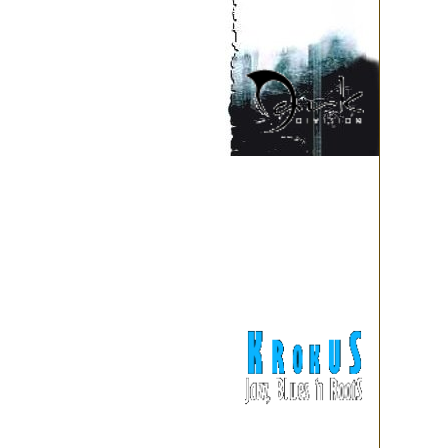
"Молот" г. Перми состоялся фе
с участием московских гостей
представляли: Warhead, Atoll N
года состоялся "Day Of Darknes
Miscreant (Уфа), Aborted Fetu
фестиваль "Провинция-2004".
Aborted Fetus (Пермь), Embers 
(Пермь). Активная концертная
года закончить запись инстру
и Rock-line Rec. Studio. В ап
"Navaho" (T.H.R.O.N., Scramble
Sinful, Mind Eclipse, Demons O
нового альбома, который озаг
неба). В конце 2005 года был
российским лейблом Irond Ltd
марта 2006 года диск увидел с
и языческого блэка. Атмосфер
в сочетании с плотной стено
индейская философия, воплощ