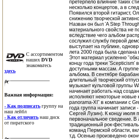
претерпело влияние таких стил
несколько концертов, а в сл
Появился второй гитарист, Ол
снижению творческой активнос
Назван он был 'A Step Through
материального свойства не п
вследствие чего альбом расп
сослужил службу первой демо
выступает на публике, однов
лета 2000 года была сделана 
C ассортиментом
Этот материал усиленно "обк
наших
DVD
концу года треки 'Scepticism
знакомьтесь
доступными массам. А группе
здесь
альбома. В сентябре барабан
длительный творческий отпуск
музыкант культовой группы Wa
начинает работать над создан
Важная информация:
исполняют некоторые новые к
panorama-XI" в компании с Gre
- Как подписать
группу на
года группа начинает записи -
наш лейбл
Сергей Лузин). К концу июля
- Как отличить
наш диск
первоначальное сведение. В 
от пиратского
традиционный рок-фестиваль 
команд Пермской области, вкл
т.д. Осенью произведено око