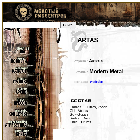
ARTAS
Austria
страна :
Modern Metal
стиль :
contact:
website
Hannes - Guitars, vocals
Obi - Vocals
Sid - Guitars
Radek - Bass
Chris - Drums