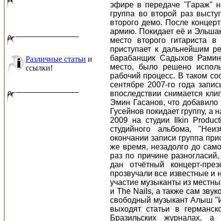
эфире в передаче "Гараж" н
группа во второй раз высту
второго демо. После концерт
армию. Покидает её и Эльша
место второго гитариста в
приступает к дальнейшим ре
барабанщик Садыхов Рамин,
Различные статьи
и
место, было решено исполь
ссылки!
рабочий процесс. В таком со
сентябре 2007-го года запис
впоследствии снимается клип
Эмин Гасанов, что добавило 
Гусейнов покидает группу, а 
2009 на студии Ilkin Produc
студийного альбома, "Неи
окончании записи группа прис
же время, незадолго до само
раз по причине разногласий,
дан отчётный концерт-през
прозвучали все известные и 
участие музыканты из местных
и The Nails, а также сам зву
свободный музыкант Алыш "И
выходят статьи в германск
Бразильских журналах, а