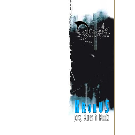
каверы на песни русског
мероприятий. В отличии 
"Акустическом Феврале" цар
несколько месяцев барабанщ
место занимает барабанщик ф
2013 года из группы по личн
становится квартетом, н
Смертника".