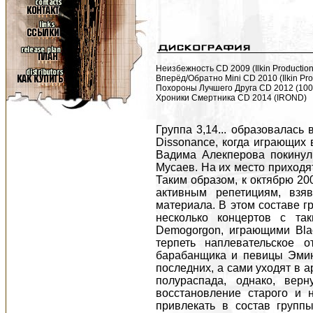
Неизбежность CD 2009 (Ilkin Production
Вперёд/Обратно Mini CD 2010 (Ilkin Pro
Похороны Лучшего Друга CD 2012 (100
Хроники Смертника CD 2014 (IROND)
Группа 3,14... образовалась
Dissonance, когда играющих
Вадима Алекперова покинул
Мусаев. На их место приходя
Таким образом, к октябрю 20
активным репетициям, взя
материала. В этом составе гр
несколько концертов с так
Demogorgon, играющими Bla
терпеть наплевательское 
барабанщика и певицы Эмин
последних, а сами уходят в 
полураспада, однако, вер
восстановление старого и 
привлекать в состав групп