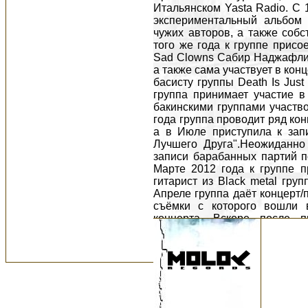
Итальянском Yasta Radio. С 
экспериментальный альбом 
чужих авторов, а также соб
того же года к группе прис
Sad Clowns Сабир Наджафли.
а также сама участвует в ко
басисту группы Death Is Just
группа принимает участие в 
бакинскими группами участво
года группа проводит ряд ко
а в Июле приступила к зап
Лучшего Друга".Неожиданн
записи барабанных партий по
Марте 2012 года к группе 
гитарист из Black metal гру
Апреле группа даёт концерт/
съёмки с которого вошли 
концерта. Вскоре после п
клавишник Эмин Гасанов, м
оставаясь с группой в друже
клавишник Кянан Габиб
благотворительный концерт, 
костно-туберкулёзный дисп
регулярно проводит, уже ст
которых, ппринимают участи