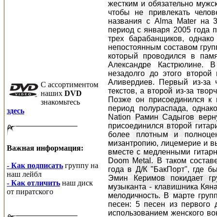
жестким и обязательно мужск
чтобы не привлекать челов
названия с Alma Mater на 3
период с января 2005 года п
трех барабанщиков, однако
непостоянным составом групп
который проводился в памя
Александре Кастрюлине. В
незадолго до этого второй
Аливердиев. Первый из-за 
C ассортиментом
текстов, а второй из-за твор
наших
DVD
Позже он присоединился к 
знакомьтесь
период полураспада, однак
здесь
Nation Рамин Садыгов вернул
присоединился второй гитари
более плотным и полноцен
мизантропию, лицемерие и вы
Важная информация:
вместе с медленными гитарн
Doom Metal. В таком состав
- Как подписать
группу на
года в Д/К "БакПорт", где 
наш лейбл
Эмин Керимов покидает гру
- Как отличить
наш диск
музыканта - клавишника Кяна
от пиратского
мелодичность. В марте групп
песен: 5 песен из первого
использованием женского вок