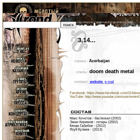
3,14...
Azerbaijan
страна :
doom death metal
стиль :
contact:
website
e-mail
Facebook: https://www.facebook.com/314do
YouTube: http://www.youtube.com/user/emin4
Макс Кочетов - бас/вокал (2002)
Эмин Керимов - гитары (2002)
Кянан Габибов - (2012)
Ягуб Кулиев - (2013)